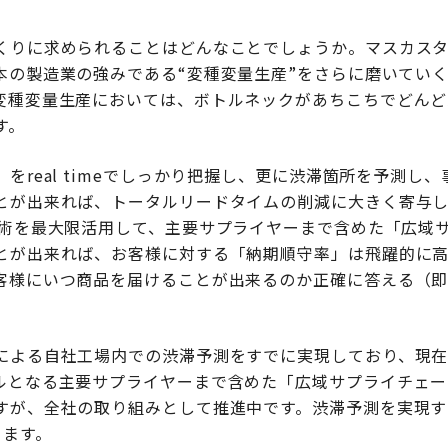
くりに求められることはどんなことでしょうか。マスカス
本の製造業の強みである“変種変量生産”をさらに磨いていく
変種変量生産においては、ボトルネックがあちこちでどんど
す。
をreal timeでしっかり把握し、更に渋滞箇所を予測し
とが出来れば、トータルリードタイムの削減に大きく寄与し
技術を最大限活用して、主要サプライヤーまで含めた「広域
とが出来れば、お客様に対する「納期順守率」は飛躍的に高
客様にいつ商品を届けることが出来るのか正確に答える（
による自社工場内での渋滞予測をすでに実現しており、現在
ルとなる主要サプライヤーまで含めた「広域サプライチェー
すが、全社の取り組みとして推進中です。渋滞予測を実現す
ります。