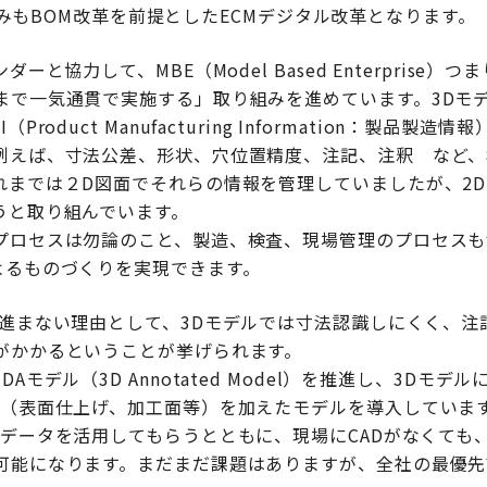
取り組みもBOM改革を前提としたECMデジタル改革となります。
ーと協力して、MBE（Model Based Enterprise）
まで一気通貫で実施する」取り組みを進めています。3Dモ
roduct Manufacturing Information：製品製造
例えば、寸法公差、形状、穴位置精度、注記、注釈 など、
れまでは２D図面でそれらの情報を管理していましたが、2D
うと取り組んでいます。
プロセスは勿論のこと、製造、検査、現場管理のプロセスも
よるものづくりを実現できます。
が進まない理由として、3Dモデルでは寸法認識しにくく、注
がかかるということが挙げられます。
Aモデル（3D Annotated Model）を推進し、3Dモデ
報（表面仕上げ、加工面等）を加えたモデルを導入していま
データを活用してもらうとともに、現場にCADがなくても、
可能になります。まだまだ課題はありますが、全社の最優先