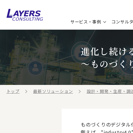
サービス・事例
コンサル
コンサルティングサービス
セミナー情報
最新ソリューション
企業情報
進化し続け
コンサルティング事例
コラム
お知らせ
～ものづく
お客様の声
ビジネス用語集
連載／寄稿／書籍
ビジネステーマ解説集
トップ
最新ソリューション
設計・開発・生産・調
動画ライブラリ
ものづくりのデジタル
例えば、"industr