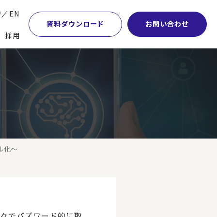
P
EN
資料ダウンロード
お問い合わせ
採用
業・マーケティング
学術顧問紹介
本社・間接業務改革
計・開発・生産・調達
DE&I推進の取り組み
サプライチェーンマネジメント
特集】会計システム刷新
グループ会社
物流改革
特集】CFO革新
グローバルネットワーク
ヒューマンリソースマネジメント
特集】FP＆Aへの旅
パートナーシップ
ビジネスプロセスアウトソーシング
ル化～
特集】ポスト2027年の基幹システム
アクセス
AI・DX・ERP
特集】ユーザー主導のERP導入
の時々でバズワード的に取