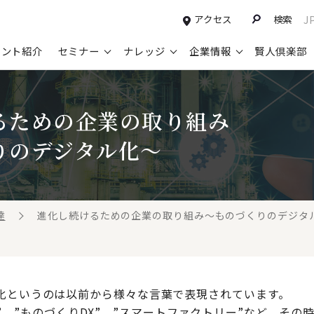
アクセス
検索
J
タント紹介
セミナー
ナレッジ
企業情報
賢人倶楽部
コンサルティングサービスTOP
セミナー情報TOP
最新ソリューションTOP
企業情報TOP
お知らせTOP
営
るための企業の取り組み
新規事業開発・ビジネスモデル変革・
申込み受付中のセミナー
経営全般
会社概要
ニュース
設
M&A支援
りのデジタル化～
配信中のセミナーアーカイブ
経営企画・事業戦略
トップメッセージ
メディア掲載
【
グループ・グローバル経営管理
過去のセミナー
経営管理・経理・財務
コンプライアンス（法令遵守）
【
ガバナンス・リスクマネジメント強化
人事
レイヤーズ・コンサルティングの特徴
【
達
進化し続けるための企業の取り組み～ものづくりのデジタ
マーケティング戦略・営業改革
広報・CSR
経営諮問委員紹介
【
IT・デジタル
顧問紹介
【
化というのは以前から様々な言葉で表現されています。
y4.0”、”ものづくりDX”、”スマートファクトリー”など、そ