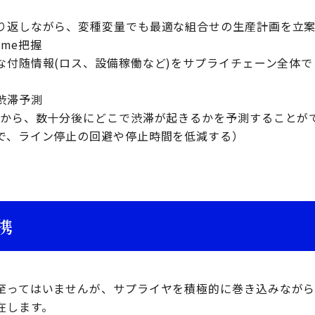
り返しながら、変種変量でも最適な組合せの生産計画を立
ime把握
な付随情報(ロス、設備稼働など)をサプライチェーン全体
渋滞予測
等から、数十分後にどこで渋滞が起きるかを予測することが
で、ライン停止の回避や停止時間を低減する）
携
至ってはいませんが、サプライヤを積極的に巻き込みながら
在します。