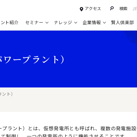
アクセス
検索
J
タント紹介
セミナー
ナレッジ
企業情報
賢人倶楽部
コンサルティングサービスTOP
セミナー情報TOP
最新ソリューションTOP
企業情報TOP
お知らせTOP
営
パワープラント）
新規事業開発・ビジネスモデル変革・
申込み受付中のセミナー
経営全般
会社概要
ニュース
設
M&A支援
配信中のセミナーアーカイブ
経営企画・事業戦略
トップメッセージ
メディア掲載
【
グループ・グローバル経営管理
過去のセミナー
経営管理・経理・財務
コンプライアンス（法令遵守）
【
ガバナンス・リスクマネジメント強化
人事
レイヤーズ・コンサルティングの特徴
【
ラント）
マーケティング戦略・営業改革
広報・CSR
経営諮問委員紹介
【
IT・デジタル
顧問紹介
【
ワープラント）とは、仮想発電所とも呼ばれ、複数の発電施
よって制御し、一つの発電所のように機能させることです。