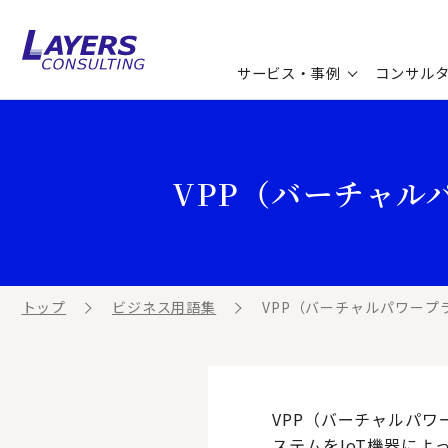
サービス・事例
コンサル
コンサルティングサービス
セミナー情報
最新ソリューション
企業情報
VPP（バーチャル
コンサルティング事例
コラム
お知らせ
お客様の声
ビジネス用語集
連載／寄稿／書籍
ビジネステーマ解説集
トップ
ビジネス用語集
VPP（バーチャルパワープ
動画ライブラリ
VPP（バーチャルパ
ステムをIoT機器に