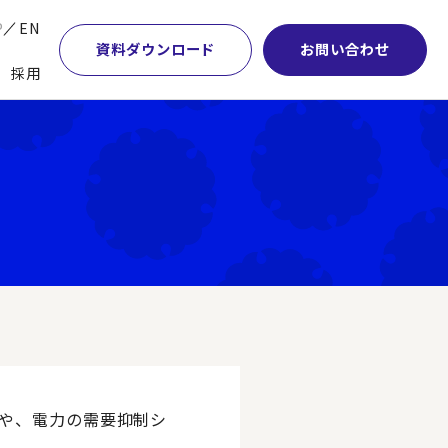
P
EN
資料ダウンロード
お問い合わせ
採用
業・マーケティング
学術顧問紹介
本社・間接業務改革
計・開発・生産・調達
DE&I推進の取り組み
サプライチェーンマネジメント
特集】会計システム刷新
グループ会社
物流改革
特集】CFO革新
グローバルネットワーク
ヒューマンリソースマネジメント
特集】FP＆Aへの旅
パートナーシップ
ビジネスプロセスアウトソーシング
特集】ポスト2027年の基幹システム
アクセス
AI・DX・ERP
特集】ユーザー主導のERP導入
設や、電力の需要抑制シ