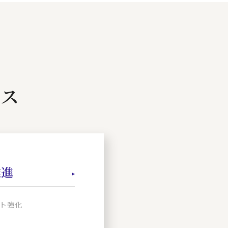
ビス
推進
ト強化