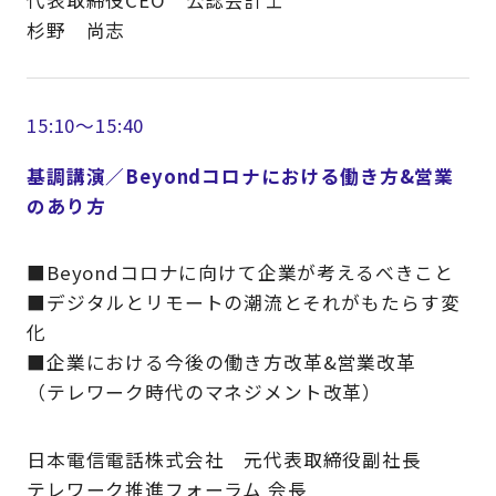
代表取締役CEO 公認会計士
杉野 尚志
15:10～15:40
基調講演／Beyondコロナにおける働き方&営業
のあり方
■Beyondコロナに向けて企業が考えるべきこと
■デジタルとリモートの潮流とそれがもたらす変
化
■企業における今後の働き方改革&営業改革
（テレワーク時代のマネジメント改革）
日本電信電話株式会社 元代表取締役副社長
テレワーク推進フォーラム 会長