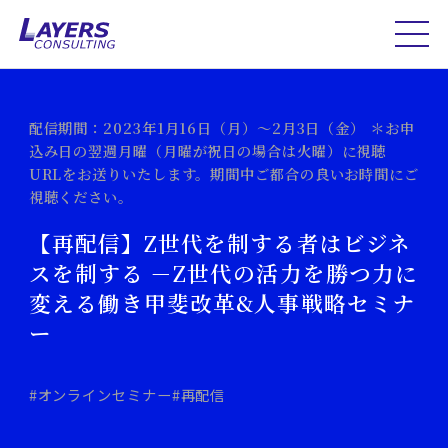
配信期間：2023年1月16日（月）～2月3日（金） ＊お申
込み日の翌週月曜（月曜が祝日の場合は火曜）に視聴
URLをお送りいたします。期間中ご都合の良いお時間にご
視聴ください。
【再配信】Z世代を制する者はビジネ
スを制する －Z世代の活力を勝つ力に
変える働き甲斐改革&人事戦略セミナ
ー
#オンラインセミナー
#再配信