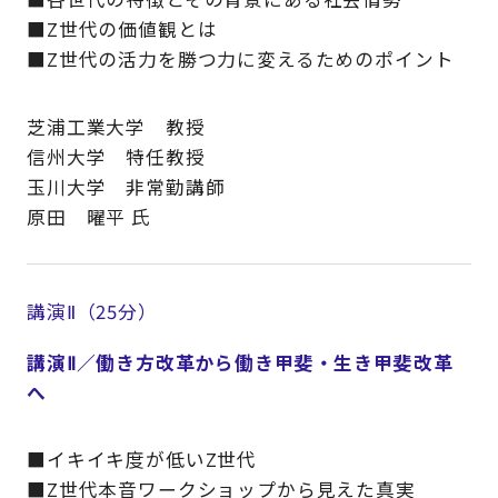
■Z世代の価値観とは
■Z世代の活力を勝つ力に変えるためのポイント
芝浦工業大学 教授
信州大学 特任教授
玉川大学 非常勤講師
原田 曜平 氏
講演Ⅱ（25分）
講演Ⅱ／働き方改革から働き甲斐・生き甲斐改革
へ
■イキイキ度が低いZ世代
■Z世代本音ワークショップから見えた真実