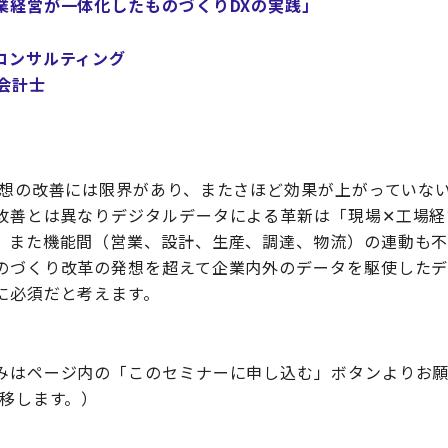
業経営が一体化したものづくりDXの実践」
コンサルティング
会計士
発想の改善には限界があり、またさほど効果が上がっていな
改善とは異なりデジタルデータによる革新は「現場✕工場経
、また機能間（営業、設計、生産、調達、物流）の連動も不
のづくり改革の発想を超えて企業内外のデータを駆使した
に必須だと考えます。
みはページ内の「このセミナーに申し込む」ボタンよりお願
遷移します。）