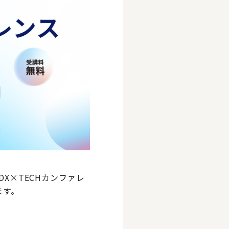
DX×TECHカンファレ
ます。