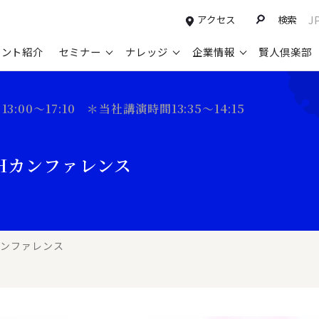
アクセス
検索
J
タント紹介
セミナー
ナレッジ
企業情報
賢人倶楽部
コンサルティングサービスTOP
セミナー情報TOP
最新ソリューションTOP
企業情報TOP
お知らせTOP
営
13:00～17:10 ＊当社講演時間13:35～14:15
新規事業開発・ビジネスモデル変革・
申込み受付中のセミナー
経営全般
会社概要
ニュース
設
M&A支援
配信中のセミナーアーカイブ
経営企画・事業戦略
トップメッセージ
メディア掲載
【
CHカンファレンス
グループ・グローバル経営管理
過去のセミナー
経営管理・経理・財務
コンプライアンス（法令遵守）
【
ガバナンス・リスクマネジメント強化
人事
レイヤーズ・コンサルティングの特徴
【
マーケティング戦略・営業改革
広報・CSR
経営諮問委員紹介
【
カンファレンス
IT・デジタル
顧問紹介
【