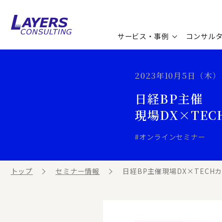
サービス・事例
コンサル
コンサルティングサービス
セミナー情報
最新ソリューション
企業情報
2023年10月5日（木） 
日経BP主催
コンサルティング事例
コラム
お知らせ
現場DX×TE
お客様の声
ビジネス用語集
連載／寄稿／書籍
#オンラインセミナー
ビジネステーマ解説集
トップ
セミナー情報
日経BP主催現場DX×TECH
動画ライブラリ