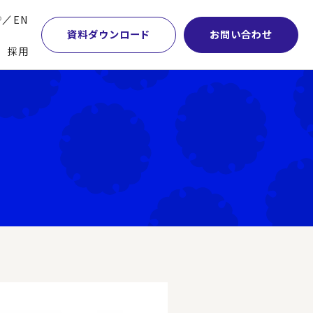
P
EN
資料ダウンロード
お問い合わせ
採用
業・マーケティング
学術顧問紹介
本社・間接業務改革
計・開発・生産・調達
DE&I推進の取り組み
サプライチェーンマネジメント
特集】会計システム刷新
グループ会社
物流改革
特集】CFO革新
グローバルネットワーク
ヒューマンリソースマネジメント
特集】FP＆Aへの旅
パートナーシップ
ビジネスプロセスアウトソーシング
特集】ポスト2027年の基幹システム
アクセス
AI・DX・ERP
特集】ユーザー主導のERP導入