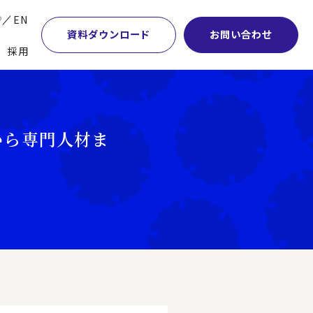
P
EN
資料ダウンロード
お問い合わせ
採用
業・マーケティング
学術顧問紹介
本社・間接業務改革
計・開発・生産・調達
DE&I推進の取り組み
サプライチェーンマネジメント
から専門人材ま
特集】会計システム刷新
グループ会社
物流改革
特集】CFO革新
グローバルネットワーク
ヒューマンリソースマネジメント
特集】FP＆Aへの旅
パートナーシップ
ビジネスプロセスアウトソーシング
特集】ポスト2027年の基幹システム
アクセス
AI・DX・ERP
特集】ユーザー主導のERP導入