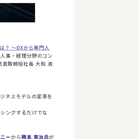
は？ ～DXから専門人
の人事・経理分野のコン
代表取締役社長 大和 淑
ビジネスモデルの変革を
ーシングするだけでな
パニー
から
勝本 憲治氏
が