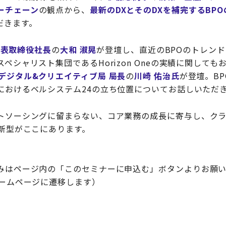
ーチェーン
の観点から、
最新のDXとそのDXを補完するBP
だきます。
代表取締役社長
の
大和 淑晃
が登壇し、直近のBPOのトレン
ペシャリスト集団であるHorizon Oneの実績に関しても
デジタル&クリエイティブ局 局長
の
川崎 佑治氏
が登壇。B
におけるベルシステム24の立ち位置についてお話しいただ
トソーシングに留まらない、コア業務の成長に寄与し、ク
最新型がここにあります。
みはページ内の「このセミナーに申込む」ボタンよりお願い
ホームページに遷移します）