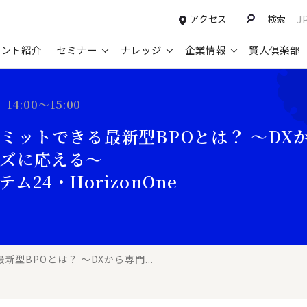
アクセス
検索
J
タント紹介
セミナー
ナレッジ
企業情報
賢人倶楽部
コンサルティングサービスTOP
セミナー情報TOP
最新ソリューションTOP
企業情報TOP
お知らせTOP
営
 14:00～15:00
新規事業開発・ビジネスモデル変革・
申込み受付中のセミナー
経営全般
会社概要
ニュース
設
ミットできる最新型BPOとは？ ～DX
M&A支援
配信中のセミナーアーカイブ
経営企画・事業戦略
トップメッセージ
メディア掲載
【
ズに応える～
グループ・グローバル経営管理
過去のセミナー
経営管理・経理・財務
コンプライアンス（法令遵守）
【
ム24・HorizonOne
ガバナンス・リスクマネジメント強化
人事
レイヤーズ・コンサルティングの特徴
【
マーケティング戦略・営業改革
広報・CSR
経営諮問委員紹介
【
IT・デジタル
顧問紹介
【
型BPOとは？ ～DXから専門...