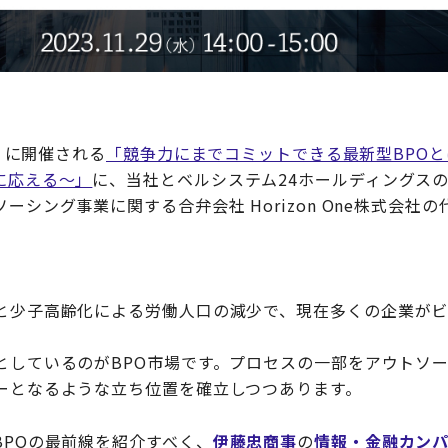
水）に開催される
「競争力にまでコミットできる最新型BPOと
に応える～」
に、当社とベルシステム24ホールディングス
ーシング事業に関する合弁会社 Horizon One株式会社の
と少子高齢化による労働人口の減少で、現在多くの企業が
としているのがBPO市場です。プロセスの一部をアウトソ
ーとなるような立ち位置を確立しつつあります。
BPOの最前線を紹介すべく、
伊藤忠商事
の
情報・金融カン