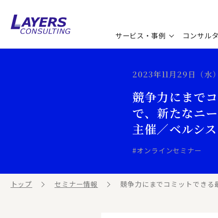
サービス・事例
コンサル
コンサルティングサービス
セミナー情報
最新ソリューション
企業情報
2023年11月29日（水）
競争力にまでコ
コンサルティング事例
コラム
お知らせ
で、新たなニー
お客様の声
ビジネス用語集
連載／寄稿／書籍
主催／ベルシステ
ビジネステーマ解説集
#オンラインセミナー
動画ライブラリ
トップ
セミナー情報
競争力にまでコミットできる最新