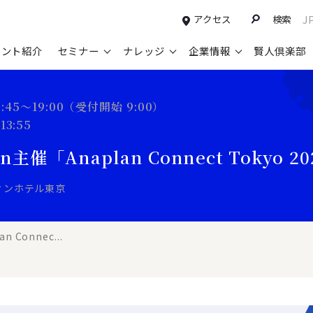
アクセス
検索
J
タント紹介
セミナー
ナレッジ
企業情報
賢人倶楽部
コンサルティングサービスTOP
セミナー情報TOP
最新ソリューションTOP
企業情報TOP
お知らせTOP
営
9:45～19:00（受付開始 9:00）
3:55
新規事業開発・ビジネスモデル変革・
申込み受付中のセミナー
経営全般
会社概要
ニュース
設
M&A支援
pan主催「Anaplan Connect Tokyo
配信中のセミナーアーカイブ
経営企画・事業戦略
トップメッセージ
メディア掲載
【
グループ・グローバル経営管理
過去のセミナー
経営管理・経理・財務
コンプライアンス（法令遵守）
【
ィンホテル東京
ガバナンス・リスクマネジメント強化
人事
レイヤーズ・コンサルティングの特徴
【
マーケティング戦略・営業改革
広報・CSR
経営諮問委員紹介
【
n Connec...
IT・デジタル
顧問紹介
【