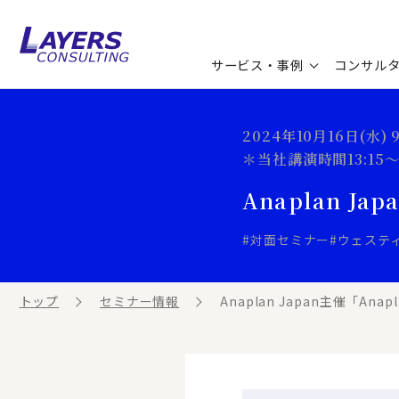
サービス・事例
コンサル
コンサルティングサービス
セミナー情報
最新ソリューション
企業情報
2024年10月16日(水) 
＊当社講演時間13:15〜1
コンサルティング事例
コラム
お知らせ
Anaplan Ja
お客様の声
ビジネス用語集
連載／寄稿／書籍
#対面セミナー
#ウェステ
ビジネステーマ解説集
トップ
セミナー情報
Anaplan Japan主催「Anapla
動画ライブラリ