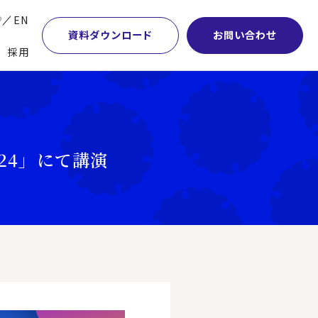
P
EN
資料ダウンロード
お問い合わせ
採用
業・マーケティング
学術顧問紹介
本社・間接業務改革
計・開発・生産・調達
DE&I推進の取り組み
サプライチェーンマネジメント
 2024」にて講演
特集】会計システム刷新
グループ会社
物流改革
特集】CFO革新
グローバルネットワーク
ヒューマンリソースマネジメント
特集】FP＆Aへの旅
パートナーシップ
ビジネスプロセスアウトソーシング
特集】ポスト2027年の基幹システム
アクセス
AI・DX・ERP
特集】ユーザー主導のERP導入