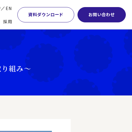
P
EN
資料ダウンロード
お問い合わせ
採用
業・マーケティング
学術顧問紹介
本社・間接業務改革
計・開発・生産・調達
DE&I推進の取り組み
サプライチェーンマネジメント
特集】会計システム刷新
グループ会社
物流改革
取り組み～
特集】CFO革新
グローバルネットワーク
ヒューマンリソースマネジメント
特集】FP＆Aへの旅
パートナーシップ
ビジネスプロセスアウトソーシング
特集】ポスト2027年の基幹システム
アクセス
AI・DX・ERP
特集】ユーザー主導のERP導入