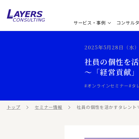
サービス・事例
コンサル
コンサルティングサービス
セミナー情報
最新ソリューション
企業情報
2025年5月28日（水） 1
社員の個性を活
コンサルティング事例
コラム
お知らせ
～「経営貢献
お客様の声
ビジネス用語集
連載／寄稿／書籍
#オンラインセミナー
#タ
ビジネステーマ解説集
トップ
セミナー情報
社員の個性を活かすタレントマ
動画ライブラリ