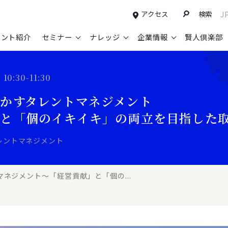
アクセス
検索
J
タント紹介
セミナー
ナレッジ
企業情報
賢人倶楽部
コンサルティングサービスTOP
セミナー情報TOP
最新ソリューションTOP
企業情報TOP
お知らせTOP
営
0:30-11:30
新規事業開発・ビジネスモデル変革・
申込み受付中のセミナー
経営全般
会社概要
ニュース
設
かすタレントマネジメント
M&A支援
配信中のセミナーアーカイブ
経営企画・事業戦略
トップメッセージ
メディア掲載
【
」と「個のイキイキ」の両立を目指した
グループ・グローバル経営管理
過去のセミナー
経営管理・経理・財務
コンプライアンス（法令遵守）
【
ガバナンス・リスクマネジメント強化
レントマネジメント
人事
レイヤーズ・コンサルティングの特徴
【
マーケティング戦略・営業改革
広報・CSR
経営諮問委員紹介
【
ネジメント～「経営貢献」と「個の...
IT・デジタル
顧問紹介
【