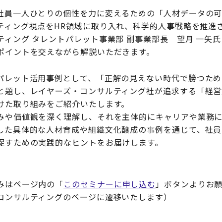
社員一人ひとりの個性を力に変えるための「人材データの
ティング視点をHR領域に取り入れ、科学的人事戦略を推進
ティング タレントパレット事業部 副事業部長 望月 一矢
ポイントを交えながら解説いただきます。
パレット活用事例として、「正解の見えない時代で勝つため
と題し、レイヤーズ・コンサルティング社が追求する「経営
けた取り組みをご紹介いたします。
みや価値観を深く理解し、それを主体的にキャリアや業務
した具体的な人材育成や組織文化醸成の事例を通じて、社員
促すための実践的なヒントをお届けします。
みはページ内の「
このセミナーに申し込む
」ボタンよりお
コンサルティングのページに遷移いたします）