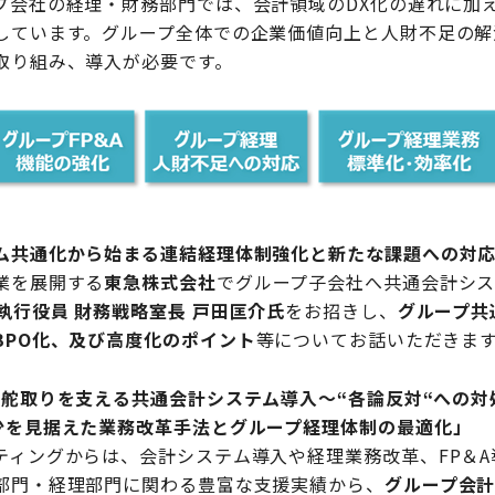
プ会社の経理・財務部門では、会計領域のDX化の遅れに加
しています。グループ全体での企業価値向上と人財不足の解
取り組み、導入が必要です。
ム共通化から始まる連結経理体制強化と新たな課題への対
業を展開する
東急株式会社
でグループ子会社へ共通会計シ
執行役員 財務戦略室長 戸田匡介氏
をお招きし、
グループ共
BPO化、及び高度化のポイント
等についてお話いただきま
の舵取りを支える共通会計システム導入～“各論反対“への対
少を見据えた業務改革手法とグループ経理体制の最適化」
ティングからは、会計システム導入や経理業務改革、FP＆A
部門・経理部門に関わる豊富な支援実績から、
グループ会