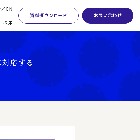
P
EN
資料ダウンロード
お問い合わせ
採用
業・マーケティング
学術顧問紹介
本社・間接業務改革
計・開発・生産・調達
DE&I推進の取り組み
サプライチェーンマネジメント
に対応する
特集】会計システム刷新
グループ会社
物流改革
特集】CFO革新
グローバルネットワーク
ヒューマンリソースマネジメント
特集】FP＆Aへの旅
パートナーシップ
ビジネスプロセスアウトソーシング
特集】ポスト2027年の基幹システム
アクセス
AI・DX・ERP
特集】ユーザー主導のERP導入