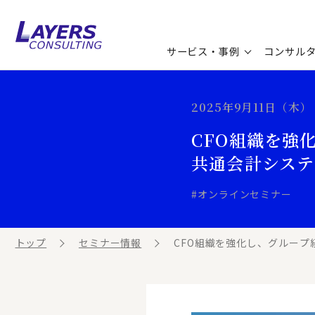
サービス・事例
コンサル
コンサルティングサービス
セミナー情報
最新ソリューション
企業情報
2025年9月11日（木） 1
CFO組織を強
コンサルティング事例
コラム
お知らせ
共通会計システ
お客様の声
ビジネス用語集
連載／寄稿／書籍
#オンラインセミナー
ビジネステーマ解説集
トップ
セミナー情報
CFO組織を強化し、グループ
動画ライブラリ