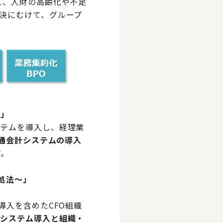
え、人財の高齢化や不足
決にむけて、グループ
応」
ステムを導入し、経理業
通会計システムの導入
す。
処法～
」
導入を含めたCFO組織
計システム導入と組織・