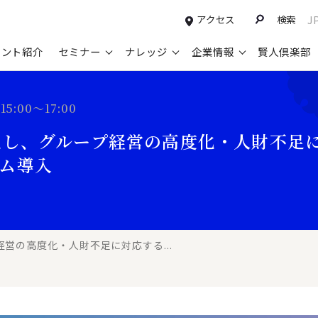
アクセス
検索
J
タント紹介
セミナー
ナレッジ
企業情報
賢人倶楽部
コンサルティングサービスTOP
セミナー情報TOP
最新ソリューションTOP
企業情報TOP
お知らせTOP
営
5:00～17:00
新規事業開発・ビジネスモデル変革・
申込み受付中のセミナー
経営全般
会社概要
ニュース
設
化し、グループ経営の高度化・人財不足
M&A支援
配信中のセミナーアーカイブ
経営企画・事業戦略
トップメッセージ
メディア掲載
【
ム導入
グループ・グローバル経営管理
過去のセミナー
経営管理・経理・財務
コンプライアンス（法令遵守）
【
ガバナンス・リスクマネジメント強化
人事
レイヤーズ・コンサルティングの特徴
【
マーケティング戦略・営業改革
広報・CSR
経営諮問委員紹介
【
経営の高度化・人財不足に対応する...
IT・デジタル
顧問紹介
【