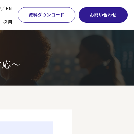
P
EN
資料ダウンロード
お問い合わせ
採用
業・マーケティング
学術顧問紹介
本社・間接業務改革
計・開発・生産・調達
DE&I推進の取り組み
サプライチェーンマネジメント
対応～
特集】会計システム刷新
グループ会社
物流改革
特集】CFO革新
グローバルネットワーク
ヒューマンリソースマネジメント
特集】FP＆Aへの旅
パートナーシップ
ビジネスプロセスアウトソーシング
特集】ポスト2027年の基幹システム
アクセス
AI・DX・ERP
特集】ユーザー主導のERP導入