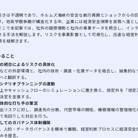
行きは不透明であり、ホルムズ海峡の安全な航行再開とショックからの
す。地政学競争期が構造化する中、企業には経済安全保障を実務へ落と
そこで本記事では、社外の国際情勢と社内の事業データを統合し、イン
せる手法を解説します。リスクを事業影響として可視化し、迅速な経営
諦を紐解きます。
かること
の統合によるリスクの具体化
などの外部環境と、社内の技術・調達・在庫データを結合し、抽象的な
へと翻訳する。
シナリオプランニングの連動
上やキャッシュフローのシミュレーションに置き換え、想定外を「想定
決定を支援する。
体的な打ち手の策定
出リスクに対し、調達先の分散、代替市場の開拓、機微情報の管理強化
て先回りした対応を行う。
してのガバナンス体制構築
、人的・データガバナンスを横串で展開。経営判断プロセスに経済安全
みを提言。