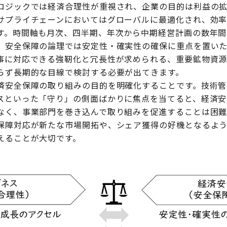
ロジックでは経済合理性が重視され、企業の目的は利益の
サプライチェーンにおいてはグローバルに最適化され、効
す。時間軸も月次、四半期、年次から中期経営計画の数年間
、安全保障の論理では安定性・確実性の確保に重点を置いた
事に対応できる強靭化と冗長性が求められる、重要鉱物資
らず長期的な目線で検討する必要が出てきます。
済安全保障の取り組みの目的を明確化することです。技術管
スといった「守り」の側面ばかりに焦点を当てると、経済安
なく、事業部門を巻き込んで取り組みを促進することは困難
保障対応が新たな市場開拓や、シェア獲得の好機となるよ
えることが大切です。