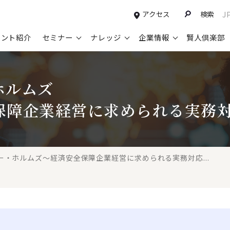
アクセス
検索
J
タント紹介
セミナー
ナレッジ
企業情報
賢人倶楽部
コンサルティングサービスTOP
セミナー情報TOP
最新ソリューションTOP
企業情報TOP
お知らせTOP
営
ホルムズ
新規事業開発・ビジネスモデル変革・
申込み受付中のセミナー
経営全般
会社概要
ニュース
設
M&A支援
保障企業経営に求められる実務
配信中のセミナーアーカイブ
経営企画・事業戦略
トップメッセージ
メディア掲載
【
グループ・グローバル経営管理
過去のセミナー
経営管理・経理・財務
コンプライアンス（法令遵守）
【
ガバナンス・リスクマネジメント強化
人事
レイヤーズ・コンサルティングの特徴
【
ー・ホルムズ～経済安全保障企業経営に求められる実務対応...
マーケティング戦略・営業改革
広報・CSR
経営諮問委員紹介
【
IT・デジタル
顧問紹介
【