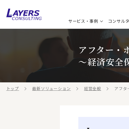
サービス・事例
コンサル
コンサルティングサービス
セミナー情報
最新ソリューション
企業情報
アフター・
コンサルティング事例
コラム
お知らせ
～経済安全
お客様の声
ビジネス用語集
連載／寄稿／書籍
ビジネステーマ解説集
トップ
最新ソリューション
経営全般
アフタ
動画ライブラリ