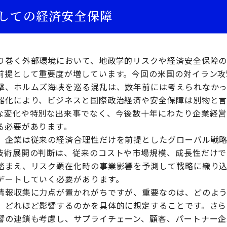
しての経済安全保障
り巻く外部環境において、地政学的リスクや経済安全保障
前提として重要度が増しています。今回の米国の対イラン攻
撃、ホルムズ海峡を巡る混乱は、数年前には考えられなか
器化により、ビジネスと国際政治経済や安全保障は別物と
な変化や特別な出来事でなく、今後数十年にわたり企業経営
る必要があります。
、企業は従来の経済合理性だけを前提としたグローバル戦
技術展開の判断は、従来のコストや市場規模、成長性だけで
踏まえ、リスク顕在化時の事業影響を予測して戦略に織り
デートしていく必要があります。
情報収集に力点が置かれがちですが、重要なのは、どのよ
、どれほど影響するのかを具体的に想定することです。さら
響の連鎖も考慮し、サプライチェーン、顧客、パートナー企