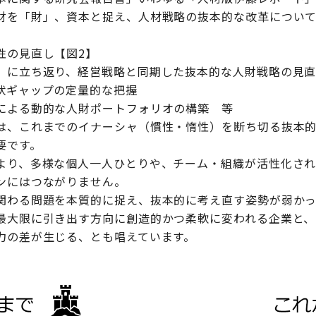
財を「財」、資本と捉え、人材戦略の抜本的な改革につい
性の見直し【図2】
」に立ち返り、経営戦略と同期した抜本的な人財戦略の見
状ギャップの定量的な把握
による動的な人財ポートフォリオの構築 等
は、これまでのイナーシャ（慣性・惰性）を断ち切る抜本
要です。
より、多様な個人一人ひとりや、チーム・組織が活性化さ
ンにはつながりません。
関わる問題を本質的に捉え、抜本的に考え直す姿勢が弱か
最大限に引き出す方向に創造的かつ柔軟に変われる企業と、
力の差が生じる、とも唱えています。