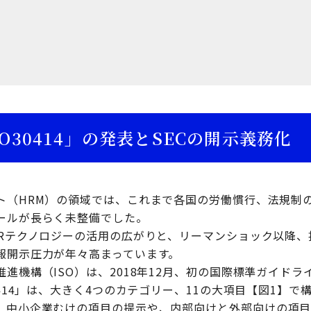
O30414」の発表とSECの開示義務化
ト（HRM）の領域では、これまで各国の労働慣行、法規制
ールが長らく未整備でした。
HRテクノロジーの活用の広がりと、リーマンショック以降
報開示圧力が年々高まっています。
進機構（ISO）は、2018年12月、初の国際標準ガイドライン
0414」は、大きく4つのカテゴリー、11の大項目【図1】で
、中小企業むけの項目の提示や、内部向けと外部向けの項