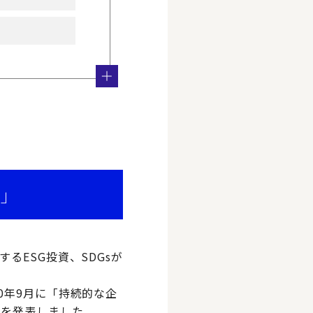
ト」
るESG投資、SDGsが
0年9月に「持続的な企
」を発表しました。