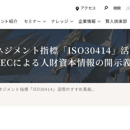
アクセス
検索
J
タント紹介
セミナー
ナレッジ
企業情報
賢人倶楽部
コンサルティングサービスTOP
セミナー情報TOP
最新ソリューションTOP
企業情報TOP
お知らせTOP
営
ジメント指標「ISO30414」
新規事業開発・ビジネスモデル変革・
申込み受付中のセミナー
経営全般
会社概要
ニュース
設
M&A支援
SECによる人財資本情報の開示
配信中のセミナーアーカイブ
経営企画・事業戦略
トップメッセージ
メディア掲載
【
グループ・グローバル経営管理
過去のセミナー
経営管理・経理・財務
コンプライアンス（法令遵守）
【
ガバナンス・リスクマネジメント強化
人事
レイヤーズ・コンサルティングの特徴
【
ジメント指標「ISO30414」活用のすすめ黒船...
マーケティング戦略・営業改革
広報・CSR
経営諮問委員紹介
【
IT・デジタル
顧問紹介
【