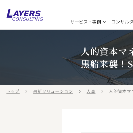
サービス・事例
コンサル
コンサルティングサービス
セミナー情報
最新ソリューション
企業情報
人的資本マネ
コンサルティング事例
コラム
お知らせ
黒船来襲！
お客様の声
ビジネス用語集
連載／寄稿／書籍
ビジネステーマ解説集
トップ
最新ソリューション
人事
人的資本マネ
動画ライブラリ