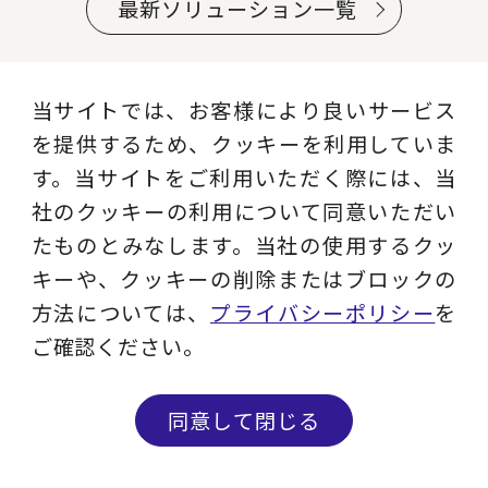
最新ソリューション一覧
当サイトでは、お客様により良いサービス
を提供するため、クッキーを利用していま
職種別ソリューション
す。当サイトをご利用いただく際には、当
社のクッキーの利用について同意いただい
経営全般
経営企画・事業戦略
たものとみなします。当社の使用するクッ
キーや、クッキーの削除またはブロックの
経営管理・経理・財
人事
方法については、
プライバシーポリシー
を
務
ご確認ください。
広報・CSR
IT・デジタル
同意して閉じる
営業・マーケティン
設計・開発・生産・