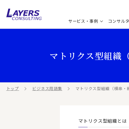
サービス・事例
コンサル
コンサルティングサービス
セミナー情報
最新ソリューション
企業情報
マトリクス型組織
コンサルティング事例
コラム
お知らせ
お客様の声
ビジネス用語集
連載／寄稿／書籍
ビジネステーマ解説集
トップ
ビジネス用語集
マトリクス型組織（横串・
動画ライブラリ
マトリクス型組織とは