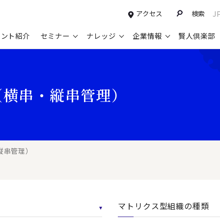
アクセス
検索
J
タント紹介
セミナー
ナレッジ
企業情報
賢人倶楽部
コンサルティングサービスTOP
セミナー情報TOP
最新ソリューションTOP
企業情報TOP
お知らせTOP
営
（横串・縦串管理）
新規事業開発・ビジネスモデル変革・
申込み受付中のセミナー
経営全般
会社概要
ニュース
設
M&A支援
配信中のセミナーアーカイブ
経営企画・事業戦略
トップメッセージ
メディア掲載
【
グループ・グローバル経営管理
過去のセミナー
経営管理・経理・財務
コンプライアンス（法令遵守）
【
ガバナンス・リスクマネジメント強化
人事
レイヤーズ・コンサルティングの特徴
【
縦串管理）
マーケティング戦略・営業改革
広報・CSR
経営諮問委員紹介
【
IT・デジタル
顧問紹介
【
マトリクス型組織の種類