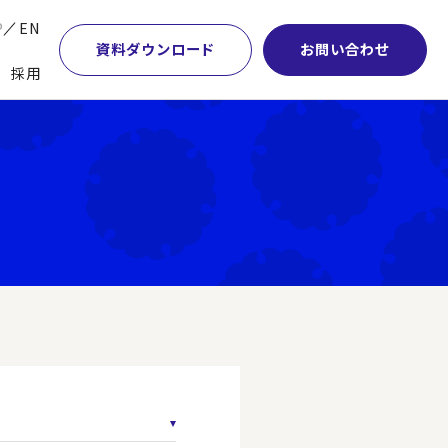
P
EN
資料ダウンロード
お問い合わせ
採用
業・マーケティング
学術顧問紹介
本社・間接業務改革
計・開発・生産・調達
DE&I推進の取り組み
サプライチェーンマネジメント
特集】会計システム刷新
グループ会社
物流改革
特集】CFO革新
グローバルネットワーク
ヒューマンリソースマネジメント
特集】FP＆Aへの旅
パートナーシップ
ビジネスプロセスアウトソーシング
特集】ポスト2027年の基幹システム
アクセス
AI・DX・ERP
特集】ユーザー主導のERP導入