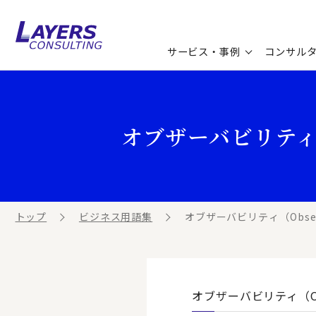
サービス・事例
コンサル
コンサルティングサービス
セミナー情報
最新ソリューション
企業情報
オブザーバビリティ（O
コンサルティング事例
コラム
お知らせ
お客様の声
ビジネス用語集
連載／寄稿／書籍
ビジネステーマ解説集
トップ
ビジネス用語集
オブザーバビリティ（Observ
動画ライブラリ
オブザーバビリティ（Obs