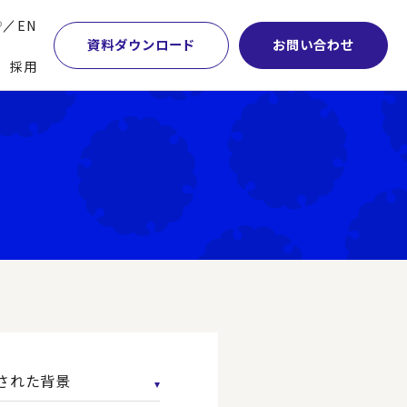
P
EN
資料ダウンロード
お問い合わせ
採用
業・マーケティング
学術顧問紹介
本社・間接業務改革
計・開発・生産・調達
DE&I推進の取り組み
サプライチェーンマネジメント
特集】会計システム刷新
グループ会社
物流改革
特集】CFO革新
グローバルネットワーク
ヒューマンリソースマネジメント
特集】FP＆Aへの旅
パートナーシップ
ビジネスプロセスアウトソーシング
特集】ポスト2027年の基幹システム
アクセス
AI・DX・ERP
特集】ユーザー主導のERP導入
された背景