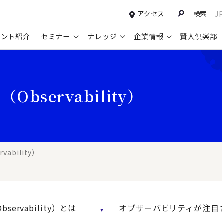
アクセス
検索
J
タント紹介
セミナー
ナレッジ
企業情報
賢人倶楽部
コンサルティングサービスTOP
セミナー情報TOP
最新ソリューションTOP
企業情報TOP
お知らせTOP
営
bservability）
新規事業開発・ビジネスモデル変革・
申込み受付中のセミナー
経営全般
会社概要
ニュース
設
M&A支援
配信中のセミナーアーカイブ
経営企画・事業戦略
トップメッセージ
メディア掲載
【
グループ・グローバル経営管理
過去のセミナー
経営管理・経理・財務
コンプライアンス（法令遵守）
【
ガバナンス・リスクマネジメント強化
人事
レイヤーズ・コンサルティングの特徴
【
ability）
マーケティング戦略・営業改革
広報・CSR
経営諮問委員紹介
【
IT・デジタル
顧問紹介
【
ervability）とは
オブザーバビリティが注目