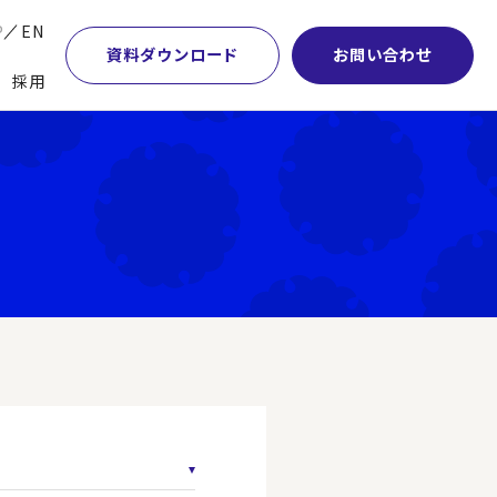
P
EN
資料ダウンロード
お問い合わせ
採用
業・マーケティング
学術顧問紹介
本社・間接業務改革
計・開発・生産・調達
DE&I推進の取り組み
サプライチェーンマネジメント
特集】会計システム刷新
グループ会社
物流改革
特集】CFO革新
グローバルネットワーク
ヒューマンリソースマネジメント
特集】FP＆Aへの旅
パートナーシップ
ビジネスプロセスアウトソーシング
特集】ポスト2027年の基幹システム
アクセス
AI・DX・ERP
特集】ユーザー主導のERP導入