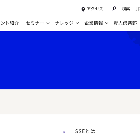
アクセス
検索
J
タント紹介
セミナー
ナレッジ
企業情報
賢人倶楽部
コンサルティングサービスTOP
セミナー情報TOP
最新ソリューションTOP
企業情報TOP
お知らせTOP
営
新規事業開発・ビジネスモデル変革・
申込み受付中のセミナー
経営全般
会社概要
ニュース
設
M&A支援
配信中のセミナーアーカイブ
経営企画・事業戦略
トップメッセージ
メディア掲載
【
グループ・グローバル経営管理
過去のセミナー
経営管理・経理・財務
コンプライアンス（法令遵守）
【
ガバナンス・リスクマネジメント強化
人事
レイヤーズ・コンサルティングの特徴
【
マーケティング戦略・営業改革
広報・CSR
経営諮問委員紹介
【
IT・デジタル
顧問紹介
【
SSEとは