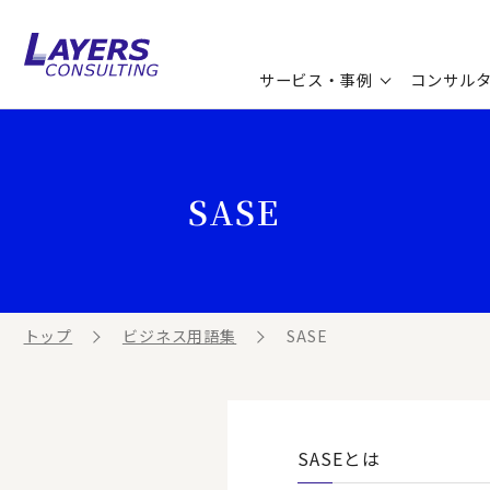
サービス・事例
コンサル
コンサルティングサービス
セミナー情報
最新ソリューション
企業情報
SASE
コンサルティング事例
コラム
お知らせ
お客様の声
ビジネス用語集
連載／寄稿／書籍
ビジネステーマ解説集
トップ
ビジネス用語集
SASE
動画ライブラリ
SASEとは