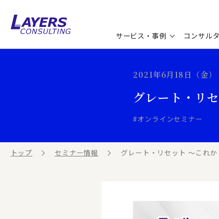
サービス・事例
コンサル
コンサルティングサービス
セミナー情報
最新ソリューション
企業情報
2021年6月18日（金） 1
グレート・リセ
コンサルティング事例
コラム
お知らせ
#オンラインセミナー
お客様の声
ビジネス用語集
連載／寄稿／書籍
ビジネステーマ解説集
トップ
セミナー情報
グレート・リセット ～これ
動画ライブラリ