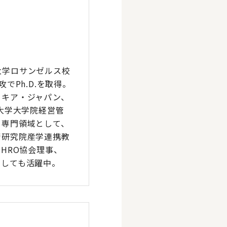
大学ロサンゼルス校
でPh.D.を取得。
ノキア・ジャパン、
大学大学院経営管
を専門領域として、
術研究院産学連携教
CHRO協会理事、
としても活躍中。