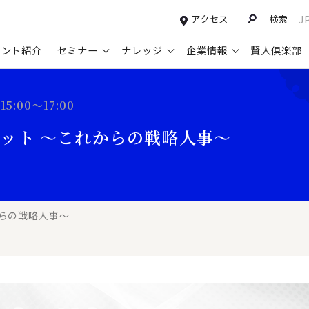
アクセス
検索
J
タント紹介
セミナー
ナレッジ
企業情報
賢人倶楽部
コンサルティングサービスTOP
セミナー情報TOP
最新ソリューションTOP
企業情報TOP
お知らせTOP
営
5:00～17:00
新規事業開発・ビジネスモデル変革・
申込み受付中のセミナー
経営全般
会社概要
ニュース
設
ット ～これからの戦略人事～
M&A支援
配信中のセミナーアーカイブ
経営企画・事業戦略
トップメッセージ
メディア掲載
【
グループ・グローバル経営管理
過去のセミナー
経営管理・経理・財務
コンプライアンス（法令遵守）
【
ガバナンス・リスクマネジメント強化
人事
レイヤーズ・コンサルティングの特徴
【
マーケティング戦略・営業改革
からの戦略人事～
広報・CSR
経営諮問委員紹介
【
IT・デジタル
顧問紹介
【