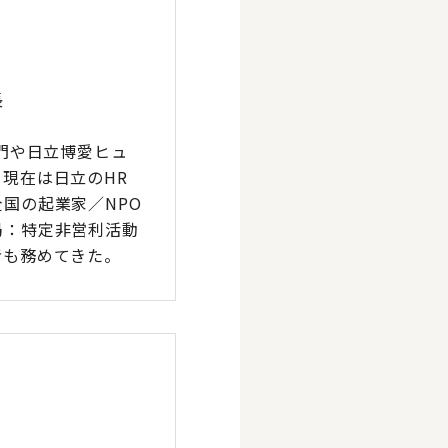
長
門や日立博愛ヒュ
現在は日立のHR
国の起業家／NPO
局：特定非営利活動
者も務めてきた。