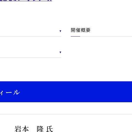
開催概要
ィール
岩本 隆 氏