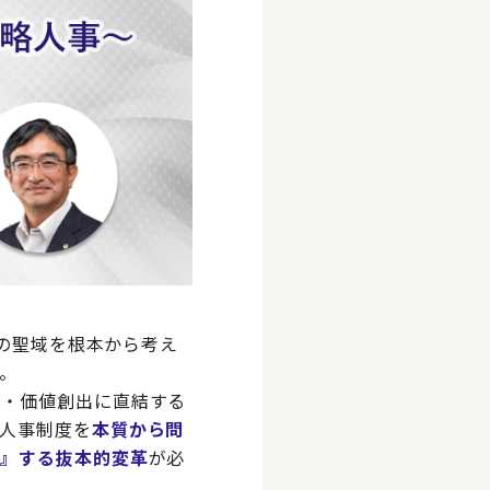
テムの聖域を根本から考え
。
ン・価値創出に直結する
人事制度を
本質から問
ト』する抜本的変革
が必