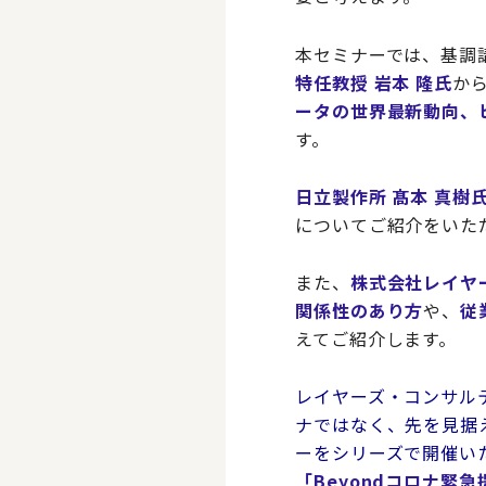
本セミナーでは、基調
特任教授 岩本 隆氏
か
ータの世界最新動向、
す。
日立製作所 髙本 真樹
についてご紹介をいた
また、
株式会社レイヤ
関係性のあり方
や、
従
えてご紹介します。
レイヤーズ・コンサル
ナではなく、先を見据
ーをシリーズで開催い
「Beyondコロナ緊