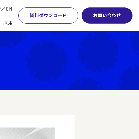
P
EN
資料ダウンロード
お問い合わせ
採用
業・マーケティング
学術顧問紹介
本社・間接業務改革
計・開発・生産・調達
DE&I推進の取り組み
サプライチェーンマネジメント
特集】会計システム刷新
グループ会社
物流改革
特集】CFO革新
グローバルネットワーク
ヒューマンリソースマネジメント
特集】FP＆Aへの旅
パートナーシップ
ビジネスプロセスアウトソーシング
特集】ポスト2027年の基幹システム
アクセス
AI・DX・ERP
特集】ユーザー主導のERP導入