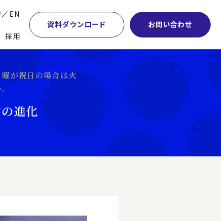
P
EN
資料ダウンロード
お問い合わせ
採用
業・マーケティング
学術顧問紹介
本社・間接業務改革
（月曜が祝日の場合は火
い。
計・開発・生産・調達
DE&I推進の取り組み
サプライチェーンマネジメント
営の進化
特集】会計システム刷新
グループ会社
物流改革
特集】CFO革新
グローバルネットワーク
ヒューマンリソースマネジメント
特集】FP＆Aへの旅
パートナーシップ
ビジネスプロセスアウトソーシング
特集】ポスト2027年の基幹システム
アクセス
AI・DX・ERP
特集】ユーザー主導のERP導入