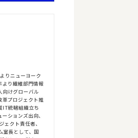
7年よりニューヨーク
0年より繊維部門情報
人向けグローバル
務改革プロジェクト推
域IT統轄組織立ち
ューションズ出向、
ロジェクト責任者、
テム室長として、国