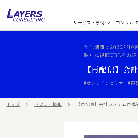
サービス・事例
コンサル
コンサルティングサービス
セミナー情報
最新ソリューション
企業情報
配信期間：2022年1
曜）に視聴URLをお
コンサルティング事例
コラム
お知らせ
【再配信】会計
お客様の声
ビジネス用語集
連載／寄稿／書籍
#オンラインセミナー
#再
ビジネステーマ解説集
トップ
セミナー情報
【再配信】会計システム再構
動画ライブラリ