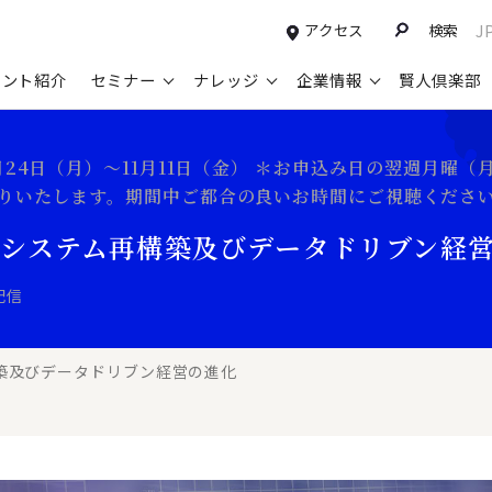
アクセス
検索
J
タント紹介
セミナー
ナレッジ
企業情報
賢人倶楽部
コンサルティングサービスTOP
セミナー情報TOP
最新ソリューションTOP
企業情報TOP
お知らせTOP
営
0月24日（月）～11月11日（金） ＊お申込み日の翌週月曜
送りいたします。期間中ご都合の良いお時間にご視聴くださ
新規事業開発・ビジネスモデル変革・
申込み受付中のセミナー
経営全般
会社概要
ニュース
設
M&A支援
システム再構築及びデータドリブン経
配信中のセミナーアーカイブ
経営企画・事業戦略
トップメッセージ
メディア掲載
【
グループ・グローバル経営管理
過去のセミナー
経営管理・経理・財務
コンプライアンス（法令遵守）
【
配信
ガバナンス・リスクマネジメント強化
人事
レイヤーズ・コンサルティングの特徴
【
マーケティング戦略・営業改革
広報・CSR
経営諮問委員紹介
【
築及びデータドリブン経営の進化
IT・デジタル
顧問紹介
【