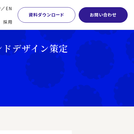
P
EN
資料ダウンロード
お問い合わせ
採用
業・マーケティング
学術顧問紹介
本社・間接業務改革
ンドデザイン策定
計・開発・生産・調達
DE&I推進の取り組み
サプライチェーンマネジメント
特集】会計システム刷新
グループ会社
物流改革
特集】CFO革新
グローバルネットワーク
ヒューマンリソースマネジメント
特集】FP＆Aへの旅
パートナーシップ
ビジネスプロセスアウトソーシング
特集】ポスト2027年の基幹システム
アクセス
AI・DX・ERP
特集】ユーザー主導のERP導入