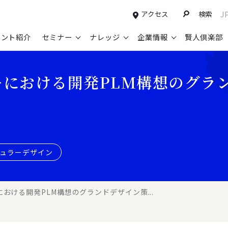
アクセス
検索
J
タント紹介
セミナー
ナレッジ
企業情報
賢人倶楽部
コンサルティングサービスTOP
セミナー情報TOP
最新ソリューションTOP
企業情報TOP
お知らせTOP
営
ーにおける開発PLM構想のグラ
新規事業開発・ビジネスモデル変革・
申込み受付中のセミナー
経営全般
会社概要
ニュース
設
M&A支援
配信中のセミナーアーカイブ
経営企画・事業戦略
トップメッセージ
メディア掲載
【
グループ・グローバル経営管理
過去のセミナー
経営管理・経理・財務
コンプライアンス（法令遵守）
【
ガバナンス・リスクマネジメント強化
人事
レイヤーズ・コンサルティングの特徴
【
ジュラーデザイン
マーケティング戦略・営業改革
広報・CSR
経営諮問委員紹介
【
IT・デジタル
顧問紹介
【
おける開発PLM構想のグランドデザイン策...