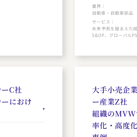
業界：
自動車・自動車部品
サービス：
未来予測を踏まえた
S&OP、グローバルP
ーC社
大手小売企
カーにおけ
ー産業Z社
組織のMV
率化・高度