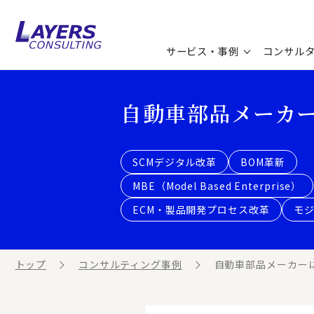
サービス・事例
コンサル
コンサルティングサービス
セミナー情報
最新ソリューション
企業情報
自動車部品メーカ
コンサルティング事例
コラム
お知らせ
SCMデジタル改革
BOM革新
お客様の声
ビジネス用語集
連載／寄稿／書籍
MBE（Model Based Enterprise）
ECM・製品開発プロセス改革
モ
ビジネステーマ解説集
動画ライブラリ
トップ
コンサルティング事例
自動車部品メーカーに