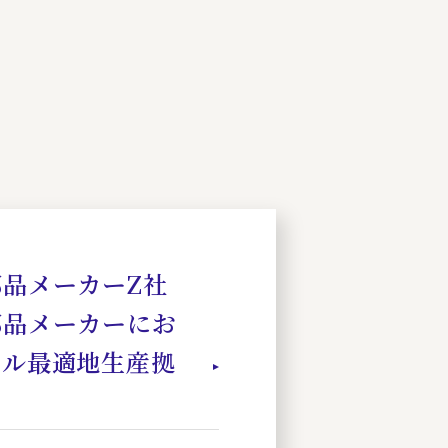
品メーカーZ社
部品メーカーにお
バル最適地生産拠