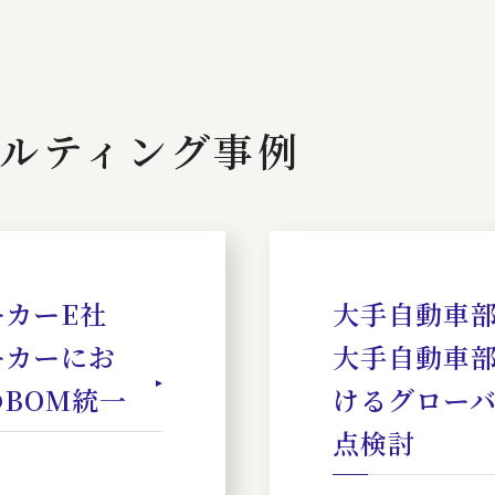
ルティング事例
カーE社
大手自動車部
ーカーにお
大手自動車
BOM統一
けるグロー
点検討