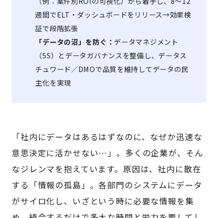
（例：案件別ROIの可視化）から着手し、8〜12
週間でELT・ダッシュボードをリリース→効果検
証で段階拡張
「データの沼」を防ぐ：
データマネジメント
（5S）とデータガバナンスを整備し、データス
チュワード／DMOで品質を維持してデータの民
主化を実現
「社内にデータはあるはずなのに、なぜか迅速な
意思決定に活かせない…」。多くの企業が、そん
なジレンマを抱えています。原因は、社内に散在
する「情報の孤島」。各部門のシステムにデータ
がサイロ化し、いざという時に必要な情報を集
め、統合するだけで多大な時間と労力を要してし