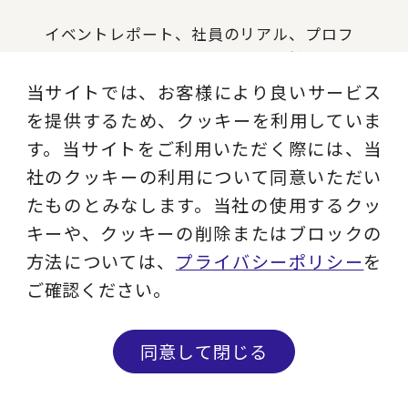
イベントレポート、社員のリアル、プロフ
ェッショナルによる業界動向や最新ソリュ
ーションを発信します。
当サイトでは、お客様により良いサービス
を提供するため、クッキーを利用していま
記事を読む
す。当サイトをご利用いただく際には、当
社のクッキーの利用について同意いただい
たものとみなします。当社の使用するクッ
Instagram
キーや、クッキーの削除またはブロックの
方法については、
プライバシーポリシー
を
現役コンサルタントのコラム、ビジネス用
ご確認ください。
語解説、セミナー情報など実務に役立つコ
ンテンツを発信します。
同意して閉じる
フォローする