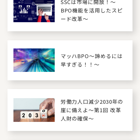
SSCは市場に開放！～
BPO機能を活用したスピ
ード改革～
マッハBPO～諦めるには
早すぎる！！～
労働力人口減少2030年の
崖に備えよ～第1回 改革
人財の確保～