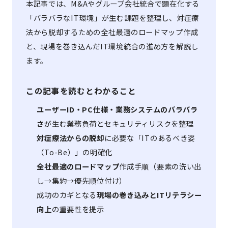
本記事では、M&Aやグループ会社統合で顕在化する
「バラバラなIT環境」が生む課題を整理し、対症療
法から脱却するための全社最適のロードマップ作成
と、現場を巻き込んだIT環境統合の進め方を解説し
ます。
この記事を読むとわかること
ユーザーID・PC仕様・業務システムのバラバラ
さ
が生む業務負荷とセキュリティリスクを整理
対症療法からの脱却
に必要な「ITのあるべき姿
（To-Be）」の明確化
全社最適のロードマップ
作成手順（要素の洗い出
し→集約→優先順位付け）
成功のカギとなる
現場の巻き込みとITリテラシー
向上
の重要性を提示