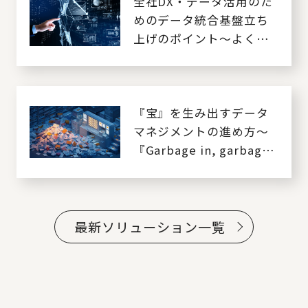
全社DX・データ活用のた
めのデータ統合基盤立ち
上げのポイント～よくあ
る困り事と実践的処方箋
～
『宝』を生み出すデータ
マネジメントの進め方～
『Garbage in, garbage
out』からの脱却 ～
最新ソリューション一覧