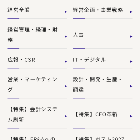
経営全般
経営企画・事業戦略
経営管理・経理・財
人事
務
広報・CSR
IT・デジタル
営業・マーケティン
設計・開発・生産・
グ
調達
【特集】会計システ
【特集】CFO革新
ム刷新
【特集】FP&Aへの
【特集】ポスト2027