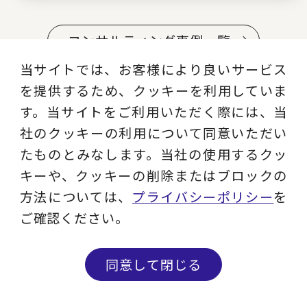
コンサルティング事例一覧
当サイトでは、お客様により良いサービス
を提供するため、クッキーを利用していま
す。当サイトをご利用いただく際には、当
職種別ソリューション
社のクッキーの利用について同意いただい
たものとみなします。当社の使用するクッ
経営全般
経営企画・事業戦略
キーや、クッキーの削除またはブロックの
方法については、
プライバシーポリシー
を
ご確認ください。
経営管理・経理・財
人事
務
同意して閉じる
広報・CSR
IT・デジタル