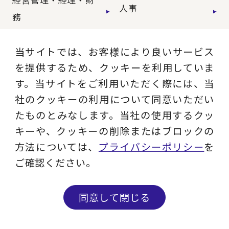
人事
務
広報・CSR
IT・デジタル
当サイトでは、お客様により良いサービス
を提供するため、クッキーを利用していま
営業・マーケティン
設計・開発・生産・
す。当サイトをご利用いただく際には、当
グ
調達
社のクッキーの利用について同意いただい
たものとみなします。当社の使用するクッ
キーや、クッキーの削除またはブロックの
【特集】会計システ
【特集】CFO革新
方法については、
プライバシーポリシー
を
ム刷新
ご確認ください。
【特集】FP&Aへの
【特集】ポスト2027
旅
年の基幹システム
同意して閉じる
【特集】ユーザー主