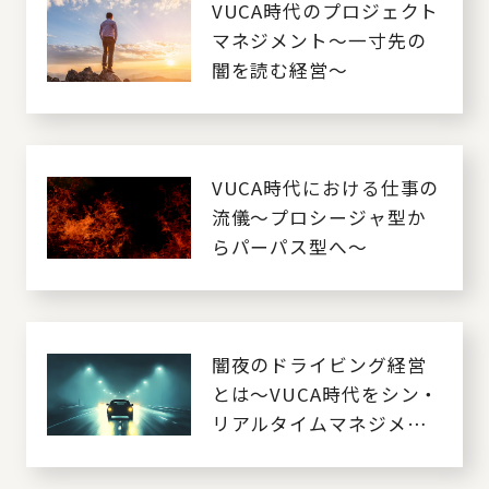
VUCA時代のプロジェクト
マネジメント～一寸先の
闇を読む経営～
VUCA時代における仕事の
流儀～プロシージャ型か
らパーパス型へ～
闇夜のドライビング経営
とは～VUCA時代をシン・
リアルタイムマネジメン
トで乗り切る～