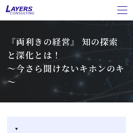
『両利きの経営』 知の探索
と深化とは！
～今さら聞けないキホンのキ
～