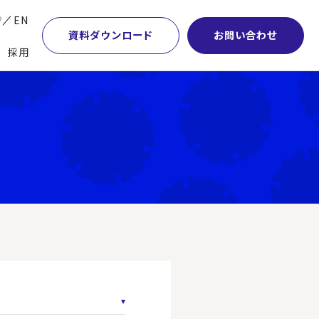
P
EN
資料ダウンロード
お問い合わせ
採用
業・マーケティング
学術顧問紹介
本社・間接業務改革
計・開発・生産・調達
DE&I推進の取り組み
サプライチェーンマネジメント
特集】会計システム刷新
グループ会社
物流改革
特集】CFO革新
グローバルネットワーク
ヒューマンリソースマネジメント
特集】FP＆Aへの旅
パートナーシップ
ビジネスプロセスアウトソーシング
特集】ポスト2027年の基幹システム
アクセス
AI・DX・ERP
特集】ユーザー主導のERP導入