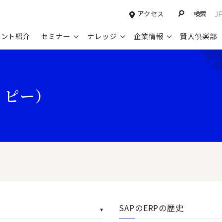
アクセス
検索
J
タント紹介
セミナー
ナレッジ
企業情報
賢人倶楽部
コンサルティングサービスTOP
セミナー情報TOP
最新ソリューションTOP
企業情報TOP
お知らせTOP
営
・ピー）
新規事業開発・ビジネスモデル変革・
申込み受付中のセミナー
経営全般
会社概要
ニュース
設
M&A支援
配信中のセミナーアーカイブ
経営企画・事業戦略
トップメッセージ
メディア掲載
【
グループ・グローバル経営管理
過去のセミナー
経営管理・経理・財務
コンプライアンス（法令遵守）
【
ガバナンス・リスクマネジメント強化
人事
レイヤーズ・コンサルティングの特徴
【
マーケティング戦略・営業改革
広報・CSR
経営諮問委員紹介
【
IT・デジタル
顧問紹介
【
SAPのERPの歴史