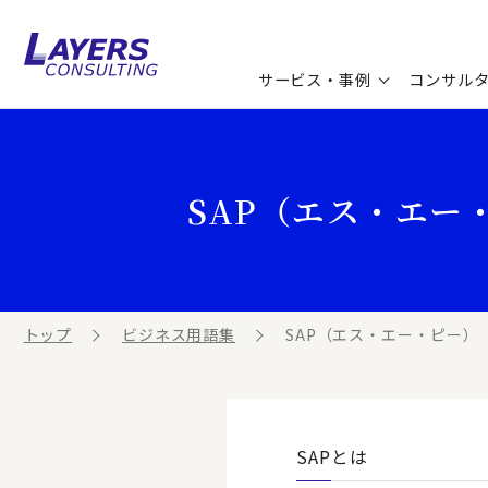
サービス・事例
コンサル
コンサルティングサービス
セミナー情報
最新ソリューション
企業情報
SAP（エス・エー
コンサルティング事例
コラム
お知らせ
お客様の声
ビジネス用語集
連載／寄稿／書籍
ビジネステーマ解説集
トップ
ビジネス用語集
SAP（エス・エー・ピー）
動画ライブラリ
SAPとは