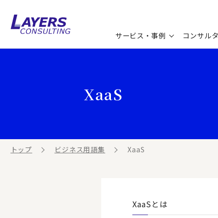
サービス・事例
コンサル
コンサルティングサービス
セミナー情報
最新ソリューション
企業情報
XaaS
コンサルティング事例
コラム
お知らせ
お客様の声
ビジネス用語集
連載／寄稿／書籍
ビジネステーマ解説集
トップ
ビジネス用語集
XaaS
動画ライブラリ
XaaSとは