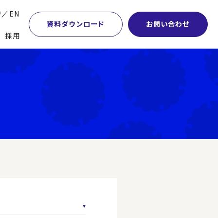
P
EN
資料ダウンロード
お問い合わせ
採用
業・マーケティング
学術顧問紹介
本社・間接業務改革
計・開発・生産・調達
DE&I推進の取り組み
サプライチェーンマネジメント
特集】会計システム刷新
グループ会社
物流改革
特集】CFO革新
グローバルネットワーク
ヒューマンリソースマネジメント
特集】FP＆Aへの旅
パートナーシップ
ビジネスプロセスアウトソーシング
特集】ポスト2027年の基幹システム
アクセス
AI・DX・ERP
特集】ユーザー主導のERP導入