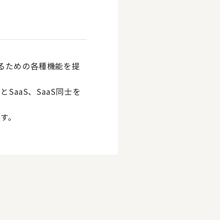
するための各種機能を提
SaaS、SaaS同士を
す。