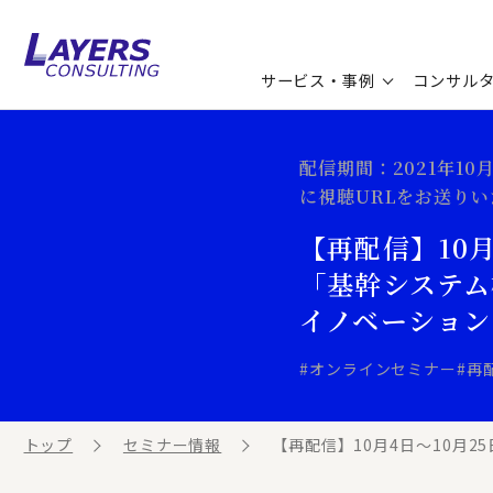
サービス・事例
コンサル
コンサルティングサービス
セミナー情報
最新ソリューション
企業情報
配信期間：2021年1
に視聴URLをお送り
コンサルティング事例
コラム
お知らせ
【再配信】10月
お客様の声
ビジネス用語集
連載／寄稿／書籍
「基幹システム
イノベーション
ビジネステーマ解説集
#オンラインセミナー
#再
動画ライブラリ
トップ
セミナー情報
【再配信】10月4日～10月25