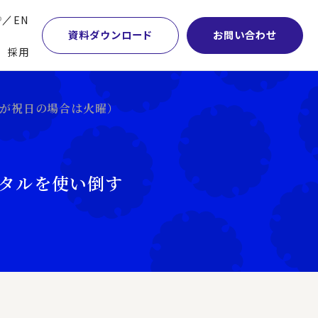
P
EN
資料ダウンロード
お問い合わせ
採用
業・マーケティング
学術顧問紹介
本社・間接業務改革
月曜が祝日の場合は火曜）
計・開発・生産・調達
DE&I推進の取り組み
サプライチェーンマネジメント
特集】会計システム刷新
グループ会社
物流改革
ジタルを使い倒す
特集】CFO革新
グローバルネットワーク
ヒューマンリソースマネジメント
特集】FP＆Aへの旅
パートナーシップ
ビジネスプロセスアウトソーシング
特集】ポスト2027年の基幹システム
アクセス
AI・DX・ERP
特集】ユーザー主導のERP導入