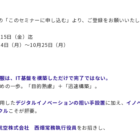
の「このセミナーに申し込む」より、ご登録をお願いいたし
月15日（金）迄
月4日（月）～10月25日（月）
の克服は、IT基盤を構築しただけで完了ではない。
じめの一歩。「目的熟慮」＋「迅速構築」。
活用した
デジタルイノベーションの担い手設置
に加え、
イノ
クル
こそが肝要。
航空株式会社 西畑常務執行役員
をお招きし、