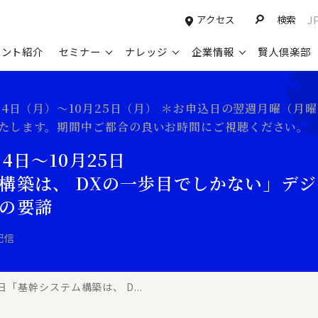
アクセス
検索
J
タント紹介
セミナー
ナレッジ
企業情報
賢人倶楽部
コンサルティングサービスTOP
セミナー情報TOP
最新ソリューションTOP
企業情報TOP
お知らせTOP
営
0月4日（月）～10月25日（月） ＊お申込日の翌週月曜（
いたします。期間中ご都合の良いお時間にご視聴ください。
新規事業開発・ビジネスモデル変革・
申込み受付中のセミナー
経営全般
会社概要
ニュース
設
M&A支援
4日～10月25日
配信中のセミナーアーカイブ
経営企画・事業戦略
トップメッセージ
メディア掲載
【
グループ・グローバル経営管理
構築は、 DXの一歩目でしかない」デ
過去のセミナー
経営管理・経理・財務
コンプライアンス（法令遵守）
【
ガバナンス・リスクマネジメント強化
の要諦
人事
レイヤーズ・コンサルティングの特徴
【
マーケティング戦略・営業改革
広報・CSR
経営諮問委員紹介
【
配信
IT・デジタル
顧問紹介
【
日「基幹システム構築は、 D...