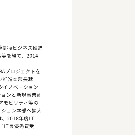
発部 eビジネス推進
等を経て、2014
URAプロジェクトを
ン推進本部長就
ボやイノベーション
ションと新規事業創
エアモビリティ等の
ーション本部へ拡大
2018年度IT
会「IT最優秀賞受