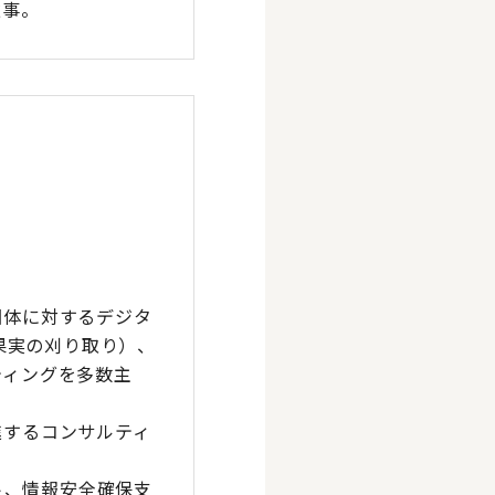
従事。
団体に対するデジタ
資果実の刈り取り）、
ティングを多数主
進するコンサルティ
ト、情報安全確保支