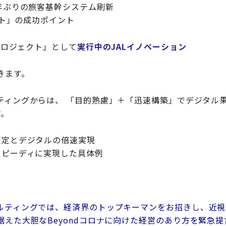
0年ぶりの旅客基幹システム刷新
ェクト」の成功ポイント
Aプロジェクト」として
実行中のJALイノベーション
きます。
ティングからは、 「目的熟慮」＋「迅速構築」でデジタル
す。
策定とデジタルの倍速実現
スピーディに実現した具体例
ルティングでは、経済界のトップキーマンをお招きし、
近視
えた大胆なBeyondコロナに向けた
経営のあり方を緊急提