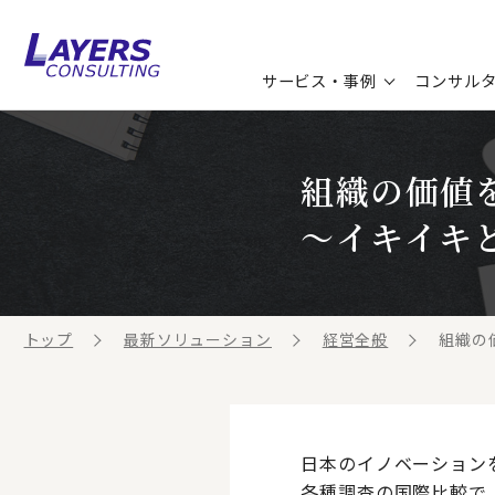
サービス・事例
コンサル
コンサルティングサービス
セミナー情報
最新ソリューション
企業情報
組織の価値
コンサルティング事例
コラム
お知らせ
～イキイキ
お客様の声
ビジネス用語集
連載／寄稿／書籍
ビジネステーマ解説集
トップ
最新ソリューション
経営全般
組織の
動画ライブラリ
日本のイノベーション
各種調査の国際比較で