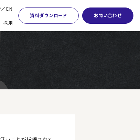
P
EN
資料ダウンロード
お問い合わせ
採用
業・マーケティング
学術顧問紹介
本社・間接業務改革
計・開発・生産・調達
DE&I推進の取り組み
サプライチェーンマネジメント
特集】会計システム刷新
グループ会社
物流改革
特集】CFO革新
グローバルネットワーク
ヒューマンリソースマネジメント
特集】FP＆Aへの旅
パートナーシップ
ビジネスプロセスアウトソーシング
特集】ポスト2027年の基幹システム
アクセス
AI・DX・ERP
特集】ユーザー主導のERP導入
が低いことが指摘されて