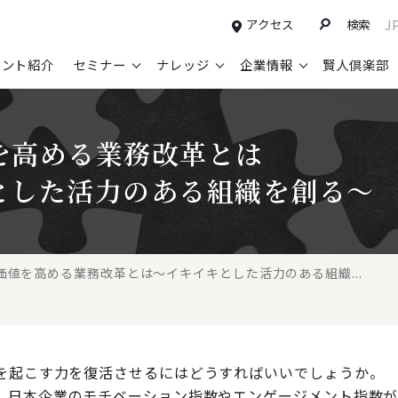
アクセス
検索
J
タント紹介
セミナー
ナレッジ
企業情報
賢人倶楽部
コンサルティングサービスTOP
セミナー情報TOP
最新ソリューションTOP
企業情報TOP
お知らせTOP
営
を高める業務改革とは
新規事業開発・ビジネスモデル変革・
申込み受付中のセミナー
経営全般
会社概要
ニュース
設
M&A支援
とした活力のある組織を創る～
配信中のセミナーアーカイブ
経営企画・事業戦略
トップメッセージ
メディア掲載
【
グループ・グローバル経営管理
過去のセミナー
経営管理・経理・財務
コンプライアンス（法令遵守）
【
ガバナンス・リスクマネジメント強化
人事
レイヤーズ・コンサルティングの特徴
【
価値を高める業務改革とは～イキイキとした活力のある組織...
マーケティング戦略・営業改革
広報・CSR
経営諮問委員紹介
【
IT・デジタル
顧問紹介
【
を起こす力を復活させるにはどうすればいいでしょうか。
、日本企業のモチベーション指数やエンゲージメント指数