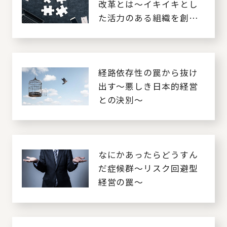
改革とは～イキイキとし
た活力のある組織を創る
～
経路依存性の罠から抜け
出す～悪しき日本的経営
との決別～
なにかあったらどうすん
だ症候群～リスク回避型
経営の罠～