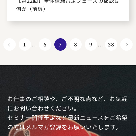
【第22回】全体構想策定フェーズの秘訣は
何か（前編）
1
...
6
7
8
9
...
38
お仕事のご相談や、ご不明な点など、お気軽
にお問い合わせください。
セミナー開催予定など最新ニュースをご希望
の方はメルマガ登録をお願いいたします。