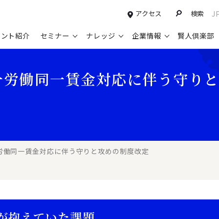
アクセス
検索
J
タント紹介
セミナー
ナレッジ
企業情報
賢人倶楽部
コンサルティングサービスTOP
セミナー情報TOP
最新ソリューションTOP
企業情報TOP
お知らせTOP
営
一労働同一賃金対応に伴う守り
新規事業開発・ビジネスモデル変革・
申込み受付中のセミナー
経営全般
会社概要
ニュース
設
M&A支援
配信中のセミナーアーカイブ
経営企画・事業戦略
トップメッセージ
メディア掲載
【
グループ・グローバル経営管理
過去のセミナー
経営管理・経理・財務
コンプライアンス（法令遵守）
【
ガバナンス・リスクマネジメント強化
人事
レイヤーズ・コンサルティングの特徴
【
労働同一賃金対応に伴う守りと攻めの制度改定
マーケティング戦略・営業改革
広報・CSR
経営諮問委員紹介
【
IT・デジタル
顧問紹介
【
が抱えていた課題