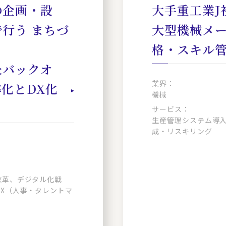
の企画・設
大手重工業J
行う まちづ
大型機械メ
格・スキル管
たバックオ
業界：
化とDX化
機械
サービス：
生産管理システム導入
成・リスキリング
改革、デジタル化戦
X（人事・タレントマ