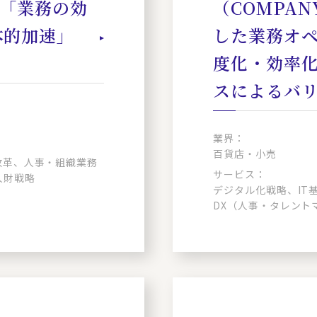
す「業務の効
（COMPA
本的加速」
した業務オ
度化・効率化
スによるバ
業界：
百貨店・小売
改革、人事・組織業務
サービス：
人財戦略
デジタル化戦略、IT
DX（人事・タレント