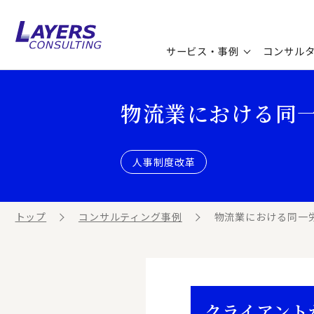
サービス・事例
コンサル
コンサルティングサービス
セミナー情報
最新ソリューション
企業情報
物流業における同
コンサルティング事例
コラム
お知らせ
人事制度改革
お客様の声
ビジネス用語集
連載／寄稿／書籍
ビジネステーマ解説集
トップ
コンサルティング事例
物流業における同一
動画ライブラリ
クライアント