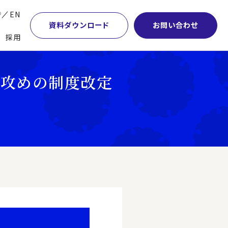
P
EN
資料ダウンロード
お問い合わせ
採用
業・マーケティング
学術顧問紹介
本社・間接業務改革
と攻めの制度改定
計・開発・生産・調達
DE&I推進の取り組み
サプライチェーンマネジメント
特集】会計システム刷新
グループ会社
物流改革
特集】CFO革新
グローバルネットワーク
ヒューマンリソースマネジメント
特集】FP＆Aへの旅
パートナーシップ
ビジネスプロセスアウトソーシング
特集】ポスト2027年の基幹システム
アクセス
AI・DX・ERP
特集】ユーザー主導のERP導入