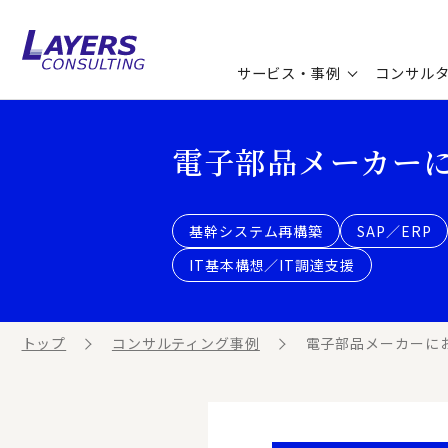
サービス・事例
コンサル
コンサルティングサービス
セミナー情報
最新ソリューション
企業情報
電子部品メーカー
コンサルティング事例
コラム
お知らせ
基幹システム再構築
SAP／ERP
お客様の声
ビジネス用語集
連載／寄稿／書籍
IT基本構想／IT調達支援
ビジネステーマ解説集
トップ
コンサルティング事例
電子部品メーカーに
動画ライブラリ