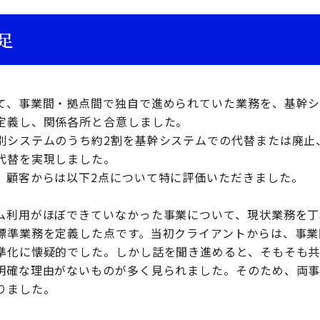
足
て、事業間・拠点間で独自で進められていた業務を、基幹
定義し、関係各所と合意しました。
別システムのうち約2割を基幹システムでの代替または廃止
代替を実現しました。
、顧客からは以下2点について特に評価いただきました。
ム利用がほぼできていなかった事業について、現状業務を丁
標準業務を定義した点です。当初クライアントからは、事業
準化に懐疑的でした。しかし話を聞き進めると、そもそも共
明確な理由がないものが多く見られました。そのため、両
りました。