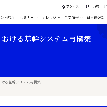
アクセス
検索
J
タント紹介
セミナー
ナレッジ
企業情報
賢人倶楽部
コンサルティングサービスTOP
セミナー情報TOP
最新ソリューションTOP
企業情報TOP
お知らせTOP
営
における基幹システム再構築
新規事業開発・ビジネスモデル変革・
申込み受付中のセミナー
経営全般
会社概要
ニュース
設
M&A支援
配信中のセミナーアーカイブ
経営企画・事業戦略
トップメッセージ
メディア掲載
【
グループ・グローバル経営管理
過去のセミナー
経営管理・経理・財務
コンプライアンス（法令遵守）
【
ガバナンス・リスクマネジメント強化
人事
レイヤーズ・コンサルティングの特徴
【
マーケティング戦略・営業改革
広報・CSR
経営諮問委員紹介
【
おける基幹システム再構築
IT・デジタル
顧問紹介
【