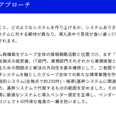
アプローチ
くと、どのようなシステムを作り上げるか、システムありき
ステムに対する期待が異なり、導入途中で意見が食い違って
されます。
ム再構築をグループ全体の情報戦略活動と位置づけ、まず「
各拠点の経営層、IT部門、業務部門それぞれから業務実態
るための問題点と解決の方向性を基本構想として、三者間
幹システムを軸としたグループ全体での新たな標準業務を作
別システム(全拠点で約250件)・帳票(基幹システムに関連
の、基幹システムで代替するものの範囲を定めました。そ
務に最適なシステムと導入ベンダー選定を主導し、ベンダー
ロジェクトの円滑な推進の一翼を担いました。