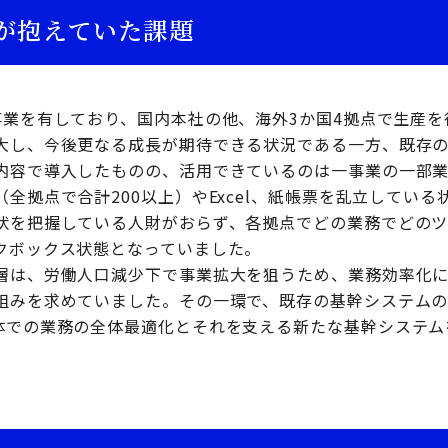
が抱えていた課題
事業を有しており、国内本社の他、海外3か国4拠点で生産を
大し、今後更なる成長が期待できる状況である一方、既存の
内容で導入したものの、活用できているのは一事業の一部
全拠点で合計200以上）やExcel、紙帳票を乱立してい
状を把握している人財がおらず、各拠点でどの業務でどの
クボックス状態となっていました。
層は、労働人口減少下で事業拡大を狙うため、業務効率化
組みを求めていました。その一環で、既存の基幹システム
体での業務の全体最適化とそれを支える新たな基幹システム