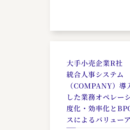
大手小売企業R社
統合人事システム
（COMPANY）
した業務オペレー
度化・効率化とBP
スによるバリュー