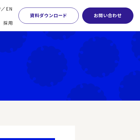
P
EN
資料ダウンロード
お問い合わせ
採用
業・マーケティング
学術顧問紹介
本社・間接業務改革
計・開発・生産・調達
DE&I推進の取り組み
サプライチェーンマネジメント
特集】会計システム刷新
グループ会社
物流改革
特集】CFO革新
グローバルネットワーク
ヒューマンリソースマネジメント
特集】FP＆Aへの旅
パートナーシップ
ビジネスプロセスアウトソーシング
特集】ポスト2027年の基幹システム
アクセス
AI・DX・ERP
特集】ユーザー主導のERP導入