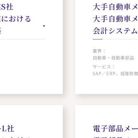
S社
大手自動車メ
業における
大手自動車
築
会計システ
業界：
自動車・自動車部品
サービス：
SAP／ERP、経理
L社
電子部品メー