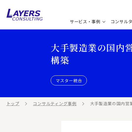
サービス・事例
コンサル
コンサルティングサービス
セミナー情報
最新ソリューション
企業情報
大手製造業の国内
構築
コンサルティング事例
コラム
お知らせ
お客様の声
ビジネス用語集
連載／寄稿／書籍
マスター統合
ビジネステーマ解説集
トップ
コンサルティング事例
大手製造業の国内営業
動画ライブラリ