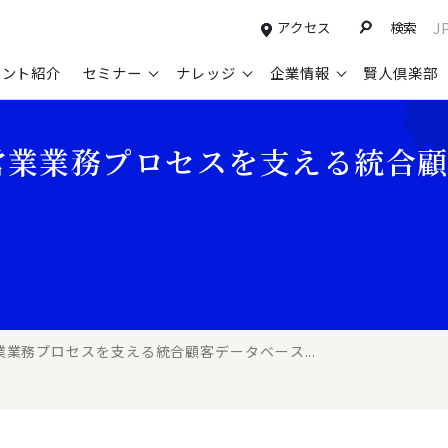
アクセス
検索
J
タント紹介
セミナー
ナレッジ
企業情報
賢人倶楽部
コンサルティングサービスTOP
セミナー情報TOP
最新ソリューションTOP
企業情報TOP
お知らせTOP
営
営業業務プロセスを支える統合顧
新規事業開発・ビジネスモデル変革・
申込み受付中のセミナー
経営全般
会社概要
ニュース
設
M&A支援
配信中のセミナーアーカイブ
経営企画・事業戦略
トップメッセージ
メディア掲載
【
グループ・グローバル経営管理
過去のセミナー
経営管理・経理・財務
コンプライアンス（法令遵守）
【
ガバナンス・リスクマネジメント強化
人事
レイヤーズ・コンサルティングの特徴
【
マーケティング戦略・営業改革
広報・CSR
経営諮問委員紹介
【
業務プロセスを支える統合顧客データベース...
IT・デジタル
顧問紹介
【