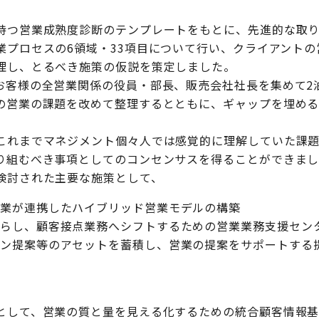
持つ営業成熟度診断のテンプレートをもとに、先進的な取
業プロセスの6領域・33項目について行い、クライアント
理し、とるべき施策の仮説を策定しました。
お客様の全営業関係の役員・部長、販売会社社長を集めて2泊
の営業の課題を改めて整理するとともに、ギャップを埋め
これまでマネジメント個々人では感覚的に理解していた課
り組むべき事項としてのコンセンサスを得ることができま
検討された主要な施策として、
営業が連携したハイブリッド営業モデルの構築
減らし、顧客接点業務へシフトするための営業業務支援セン
ョン提案等のアセットを蓄積し、営業の提案をサポートする
として、営業の質と量を見える化するための統合顧客情報