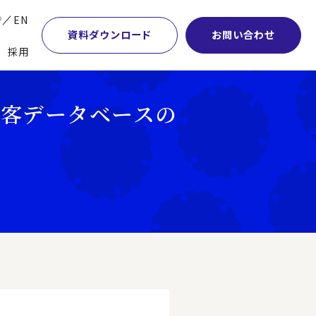
P
EN
資料ダウンロード
お問い合わせ
採用
業・マーケティング
学術顧問紹介
本社・間接業務改革
客データベースの
計・開発・生産・調達
DE&I推進の取り組み
サプライチェーンマネジメント
特集】会計システム刷新
グループ会社
物流改革
特集】CFO革新
グローバルネットワーク
ヒューマンリソースマネジメント
特集】FP＆Aへの旅
パートナーシップ
ビジネスプロセスアウトソーシング
特集】ポスト2027年の基幹システム
アクセス
AI・DX・ERP
特集】ユーザー主導のERP導入