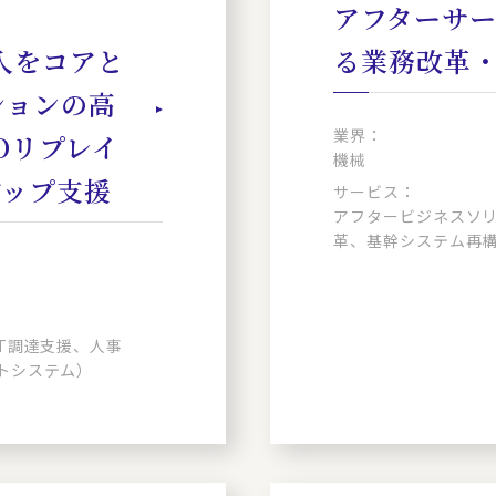
アフターサ
導入をコアと
る業務改革
ションの高
業界：
Oリプレイ
機械
アップ支援
サービス：
アフタービジネスソリ
革、基幹システム再
IT調達支援、人事
トシステム）