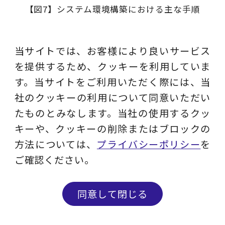
【図7】システム環境構築における主な手順
当サイトでは、お客様により良いサービス
を提供するため、クッキーを利用していま
まとめ
す。当サイトをご利用いただく際には、当
社のクッキーの利用について同意いただい
たものとみなします。当社の使用するクッ
今回は、「クラウド時代！ユーザー主導のERP導
キーや、クッキーの削除またはブロックの
入とは」として、基幹システム刷新におけるシス
方法については、
プライバシーポリシー
を
テム開発フェーズの秘訣をご紹介しました。今後
ご確認ください。
の基幹システム刷新は、情報システム部門やベン
ダーへ丸投げはできません。ユーザー部門が主導
同意して閉じる
して、ERPを Fit to Standardで導入していくこ
問い合わせる
メルマガ登録
とが成功の秘訣といえます。詳細な Fit to