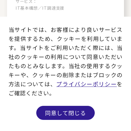
サービス：
IT基本構想／IT調達支援
当サイトでは、お客様により良いサービス
を提供するため、クッキーを利用していま
ERP導入に伴う全社業務改革
す。当サイトをご利用いただく際には、当
の課題・打ち手・実現イメー
社のクッキーの利用について同意いただい
ジの策定
たものとみなします。当社の使用するクッ
キーや、クッキーの削除またはブロックの
業界：
方法については、
プライバシーポリシー
を
電子・電機
ご確認ください。
サービス：
営業間接業務改革、SAP／ERP、デジタル営業改
革、デジタルマーケティング
同意して閉じる