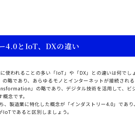
4.0とIoT、DXの違い
共に使われることの多い「IoT」や「DX」との違いは何でしょ
 Things」の略であり、あらゆるモノとインターネットが接続さ
 Transformation」の略であり、デジタル技術を活用して
す概念です。
うち、製造業に特化した概念が「インダストリー4.0」であ
IoTであると区別しましょう。