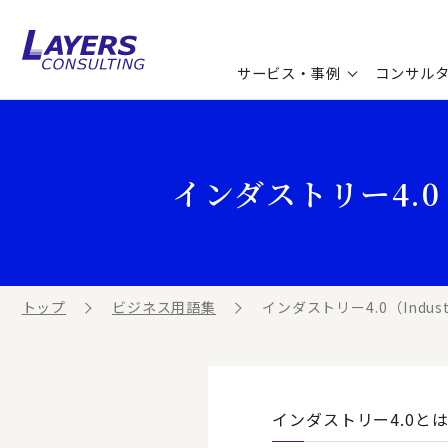
サービス・事例
コンサル
コンサルティングサービス
セミナー情報
最新ソリューション
企業情報
インダストリー4.0（I
コンサルティング事例
コラム
お知らせ
お客様の声
ビジネス用語集
連載／寄稿／書籍
ビジネステーマ解説集
トップ
ビジネス用語集
インダストリー4.0（Industr
動画ライブラリ
インダストリー4.0と