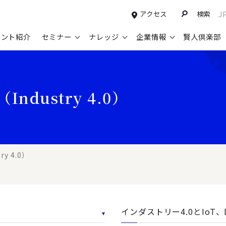
アクセス
検索
J
タント紹介
セミナー
ナレッジ
企業情報
賢人倶楽部
コンサルティングサービスTOP
セミナー情報TOP
最新ソリューションTOP
企業情報TOP
お知らせTOP
営
ndustry 4.0）
新規事業開発・ビジネスモデル変革・
申込み受付中のセミナー
経営全般
会社概要
ニュース
設
M&A支援
配信中のセミナーアーカイブ
経営企画・事業戦略
トップメッセージ
メディア掲載
【
グループ・グローバル経営管理
過去のセミナー
経営管理・経理・財務
コンプライアンス（法令遵守）
【
ガバナンス・リスクマネジメント強化
人事
レイヤーズ・コンサルティングの特徴
【
y 4.0）
マーケティング戦略・営業改革
広報・CSR
経営諮問委員紹介
【
IT・デジタル
顧問紹介
【
は
インダストリー4.0とIoT、