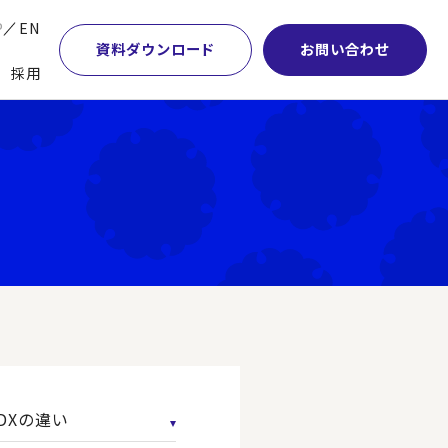
P
EN
資料ダウンロード
お問い合わせ
採用
業・マーケティング
学術顧問紹介
本社・間接業務改革
計・開発・生産・調達
DE&I推進の取り組み
サプライチェーンマネジメント
特集】会計システム刷新
グループ会社
物流改革
特集】CFO革新
グローバルネットワーク
ヒューマンリソースマネジメント
特集】FP＆Aへの旅
パートナーシップ
ビジネスプロセスアウトソーシング
特集】ポスト2027年の基幹システム
アクセス
AI・DX・ERP
特集】ユーザー主導のERP導入
DXの違い