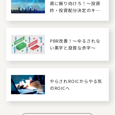
資に振り向けろ！～投資
枠・投資配分決定のキホ
ンのキ～
PBR改善！～ゆるされな
い黒字と良質な赤字～
やらされROICからやる気
のROICへ