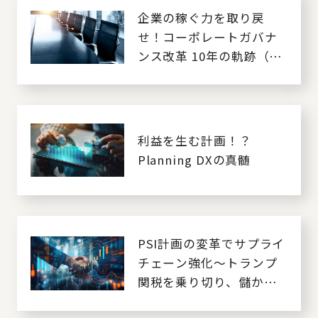
企業の稼ぐ力を取り戻
せ！コーポレートガバナ
ンス改革 10年の軌跡（第
3回）
利益を生む計画！？
Planning DXの真髄
PSI計画の変革でサプライ
チェーン強化～トランプ
関税を乗り切り、儲かる
SCMへ～