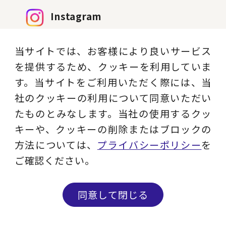
Instagram
現役コンサルタントのコラム、ビジネス用
当サイトでは、お客様により良いサービス
語解説、セミナー情報など実務に役立つコ
を提供するため、クッキーを利用していま
ンテンツを発信します。
す。当サイトをご利用いただく際には、当
社のクッキーの利用について同意いただい
フォローする
たものとみなします。当社の使用するクッ
キーや、クッキーの削除またはブロックの
方法については、
プライバシーポリシー
を
Facebook
ご確認ください。
ニュース・メディア情報からオリジナル動
画、セミナー情報まで幅広いコンテンツをお
同意して閉じる
届けします。