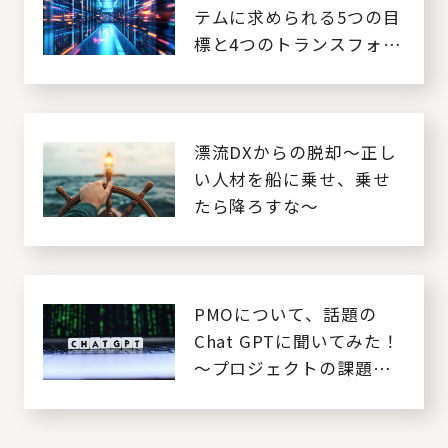
テムに求められる5つの目
標と4つのトランスフォー
メーション戦略
漂流DXからの脱却～正し
い人材を船に乗せ、乗せ
たら降ろすな～
PMOについて、話題の
Chat GPTに聞いてみた！
～プロジェクトの課題と
改善、PMOの成功事例、
PMO活用のメリット～