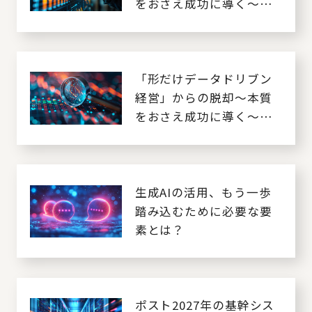
をおさえ成功に導く～
［1. 課題編］
「形だけデータドリブン
経営」からの脱却～本質
をおさえ成功に導く～
［2. 打ち手編］
生成AIの活用、もう一歩
踏み込むために必要な要
素とは？
ポスト2027年の基幹シス