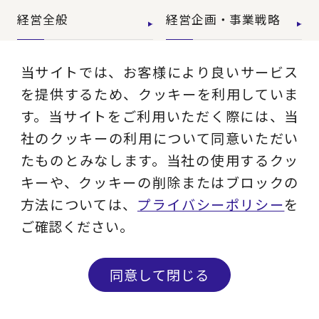
経営全般
経営企画・事業戦略
経営管理・経理・財
当サイトでは、お客様により良いサービス
人事
務
を提供するため、クッキーを利用していま
す。当サイトをご利用いただく際には、当
広報・CSR
IT・デジタル
社のクッキーの利用について同意いただい
たものとみなします。当社の使用するクッ
営業・マーケティン
設計・開発・生産・
キーや、クッキーの削除またはブロックの
グ
調達
方法については、
プライバシーポリシー
を
ご確認ください。
【特集】会計システ
【特集】CFO革新
ム刷新
同意して閉じる
【特集】FP&Aへの
【特集】ポスト2027