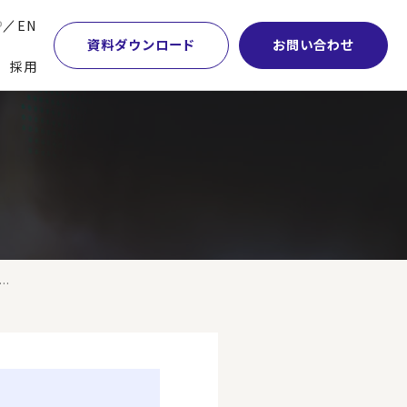
P
EN
資料ダウンロード
お問い合わせ
採用
業・マーケティング
学術顧問紹介
本社・間接業務改革
計・開発・生産・調達
DE&I推進の取り組み
サプライチェーンマネジメント
特集】会計システム刷新
グループ会社
物流改革
特集】CFO革新
グローバルネットワーク
ヒューマンリソースマネジメント
特集】FP＆Aへの旅
パートナーシップ
ビジネスプロセスアウトソーシング
.
特集】ポスト2027年の基幹システム
アクセス
AI・DX・ERP
特集】ユーザー主導のERP導入