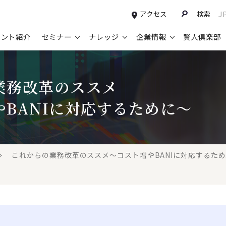
アクセス
検索
J
タント紹介
セミナー
ナレッジ
企業情報
賢人倶楽部
コンサルティングサービスTOP
セミナー情報TOP
最新ソリューションTOP
企業情報TOP
お知らせTOP
営
業務改革のススメ
新規事業開発・ビジネスモデル変革・
申込み受付中のセミナー
経営全般
会社概要
ニュース
設
M&A支援
BANIに対応するために～
配信中のセミナーアーカイブ
経営企画・事業戦略
トップメッセージ
メディア掲載
【
グループ・グローバル経営管理
過去のセミナー
経営管理・経理・財務
コンプライアンス（法令遵守）
【
ガバナンス・リスクマネジメント強化
人事
レイヤーズ・コンサルティングの特徴
【
これからの業務改革のススメ～コスト増やBANIに対応するため..
マーケティング戦略・営業改革
広報・CSR
経営諮問委員紹介
【
IT・デジタル
顧問紹介
【