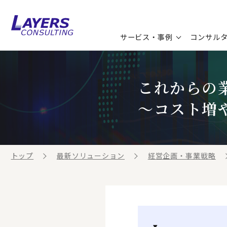
サービス・事例
コンサル
コンサルティングサービス
セミナー情報
最新ソリューション
企業情報
これからの
コンサルティング事例
コラム
お知らせ
～コスト増や
お客様の声
ビジネス用語集
連載／寄稿／書籍
ビジネステーマ解説集
トップ
最新ソリューション
経営企画・事業戦略
動画ライブラリ