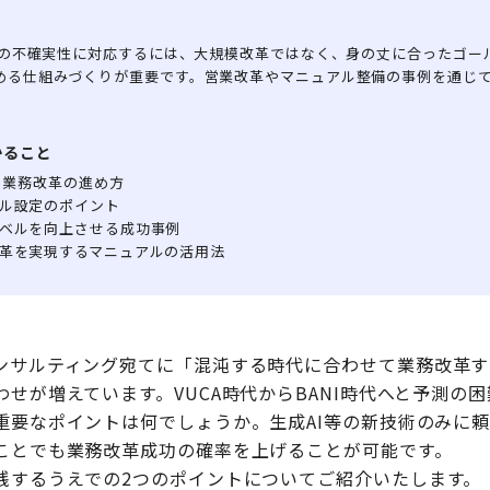
時代の不確実性に対応するには、大規模改革ではなく、身の丈に合ったゴー
める仕組みづくりが重要です。営業改革やマニュアル整備の事例を通じ
かること
る業務改革の進め方
ル設定のポイント
ベルを向上させる成功事例
革を実現するマニュアルの活用法
ンサルティング宛てに「混沌する時代に合わせて業務改革す
せが増えています。VUCA時代からBANI時代へと予測の
重要なポイントは何でしょうか。生成AI等の新技術のみに
ことでも業務改革成功の確率を上げることが可能です。
践するうえでの2つのポイントについてご紹介いたします。