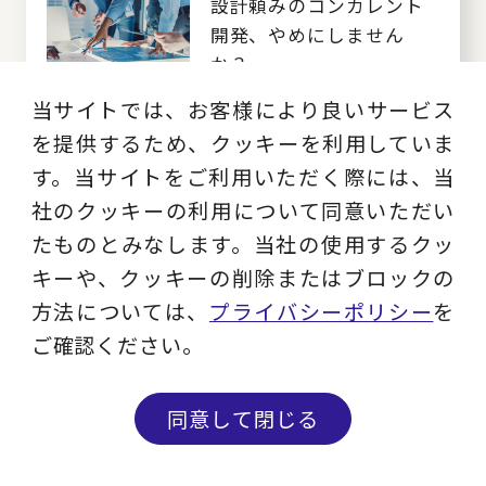
設計頼みのコンカレント
開発、やめにしません
か？
当サイトでは、お客様により良いサービス
を提供するため、クッキーを利用していま
す。当サイトをご利用いただく際には、当
あなたの周りの“スーパー
社のクッキーの利用について同意いただい
マン”に頼りきりになって
いませんか？～ナレッジ
たものとみなします。当社の使用するクッ
マネジメント成功のコツ
キーや、クッキーの削除またはブロックの
～
方法については、
プライバシーポリシー
を
ご確認ください。
いまさら聞けない
PLM（Product Lifecycle
Management）とは？
同意して閉じる
問い合わせる
メルマガ登録