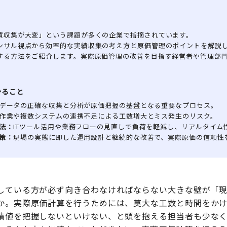
績収集が大変」という課題が多くの企業で指摘されています。
ンサル視点から効率的な実績収集の考え方と原価管理のポイントを解説
する方法をご紹介します。実際原価管理の改善を目指す経営者や管理部
かること
データの正確な収集と分析が原価把握の基盤となる重要なプロセス。
作業や複数システムの連携不足による工数増大とミス発生のリスク。
法：
ITツール活用や業務フローの見直しで負荷を軽減し、リアルタイム
策：
現場の実態に即した運用設計と継続的な改善で、実際原価の信頼性
している方が必ず向き合わなければならない大きな壁が「
か。実際原価計算を行うためには、莫大な工数と時間をか
績値を把握しないといけない、と頭を抱える担当者も少な