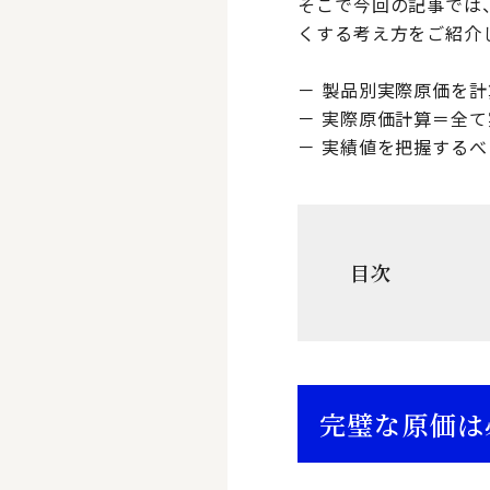
そこで今回の記事では
くする考え方をご紹介
－ 製品別実際原価を
－ 実際原価計算＝全
－ 実績値を把握する
目次
完璧な原価は