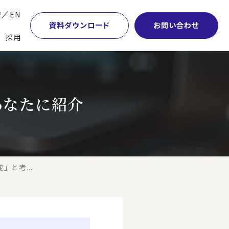
P
EN
資料ダウンロード
お問い合わせ
採用
業・マーケティング
学術顧問紹介
本社・間接業務改革
計・開発・生産・調達
DE&I推進の取り組み
サプライチェーンマネジメント
あなたに紹介
特集】会計システム刷新
グループ会社
物流改革
特集】CFO革新
グローバルネットワーク
ヒューマンリソースマネジメント
特集】FP＆Aへの旅
パートナーシップ
ビジネスプロセスアウトソーシング
特集】ポスト2027年の基幹システム
アクセス
AI・DX・ERP
と考...
特集】ユーザー主導のERP導入