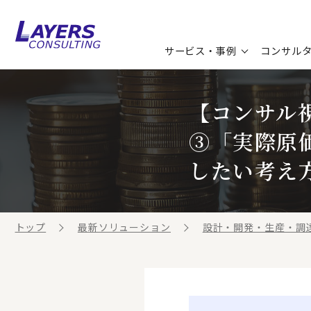
サービス・事例
コンサル
コンサルティングサービス
セミナー情報
最新ソリューション
企業情報
【コンサル
③「実際原
コンサルティング事例
コラム
お知らせ
したい考え
お客様の声
ビジネス用語集
連載／寄稿／書籍
ビジネステーマ解説集
トップ
最新ソリューション
設計・開発・生産・調
動画ライブラリ