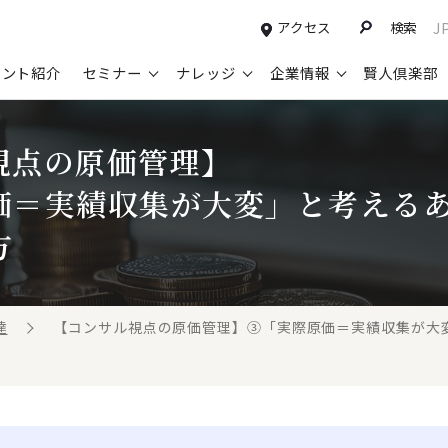
アクセス
検索
J
タント紹介
セミナー
ナレッジ
企業情報
賢人倶楽部
コンサルティングサービスTOP
セミナー情報TOP
最新ソリューションTOP
企業情報TOP
お知らせTOP
営
視点の原価管理】
新規事業開発・ビジネスモデル変革・
申込み受付中のセミナー
経営全般
会社概要
ニュース
設
価＝実績収集が大変」と考える
M&A支援
配信中のセミナーアーカイブ
経営企画・事業戦略
トップメッセージ
メディア掲載
【
方
グループ・グローバル経営管理
過去のセミナー
経営管理・経理・財務
コンプライアンス（法令遵守）
【
ガバナンス・リスクマネジメント強化
人事
レイヤーズ・コンサルティングの特徴
【
マーケティング戦略・営業改革
広報・CSR
経営諮問委員紹介
【
達
【コンサル視点の原価管理】③「実際原価＝実績収集が大変」
IT・デジタル
顧問紹介
【