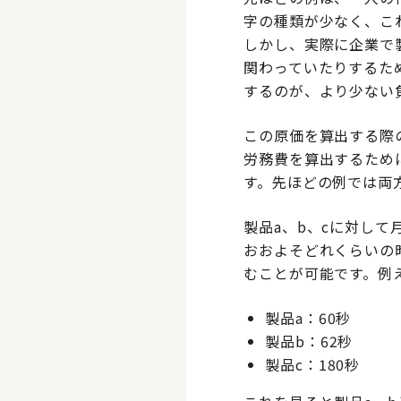
字の種類が少なく、こ
しかし、実際に企業で
関わっていたりするた
するのが、より少ない
この原価を算出する際
労務費を算出するため
す。先ほどの例では両
製品a、b、cに対し
おおよそどれくらいの
むことが可能です。例
製品a：60秒
製品b：62秒
製品c：180秒