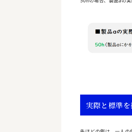
50hの場合、製品a
実際と標準を
先ほどの例は、一人の