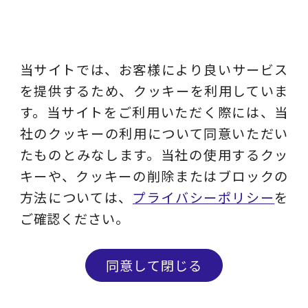
当サイトでは、お客様により良いサービス
まとめ
を提供するため、クッキーを利用していま
す。当サイトをご利用いただく際には、当
今回は、FP&Aのキホンのキとして原価計算の第
社のクッキーの利用について同意いただい
一段階の計算である「費目別計算」のうち材料費
たものとみなします。当社の使用するクッ
計算をご紹介しました。詳細については、是非お
キーや、クッキーの削除またはブロックの
問い合わせください。
方法については、
プライバシーポリシー
を
ご確認ください。
なお、労務費、経費については別途ご紹介させて
いただきます。
同意して閉じる
問い合わせる
メルマガ登録