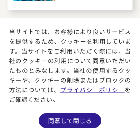
管理のポイント
当サイトでは、お客様により良いサービス
【コンサル視点の原価管
理】②成果が出ない原価
を提供するため、クッキーを利用していま
の視える化
す。当サイトをご利用いただく際には、当
社のクッキーの利用について同意いただい
たものとみなします。当社の使用するクッ
キーや、クッキーの削除またはブロックの
【コンサル視点の原価管
方法については、
プライバシーポリシー
を
理】③「実際原価＝実績
ご確認ください。
収集が大変」と考えるあ
なたに紹介したい考え方
同意して閉じる
【コンサル視点の原価管