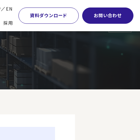
P
EN
資料ダウンロード
お問い合わせ
採用
業・マーケティング
学術顧問紹介
本社・間接業務改革
計・開発・生産・調達
DE&I推進の取り組み
サプライチェーンマネジメント
特集】会計システム刷新
グループ会社
物流改革
特集】CFO革新
グローバルネットワーク
ヒューマンリソースマネジメント
特集】FP＆Aへの旅
パートナーシップ
ビジネスプロセスアウトソーシング
特集】ポスト2027年の基幹システム
アクセス
AI・DX・ERP
特集】ユーザー主導のERP導入