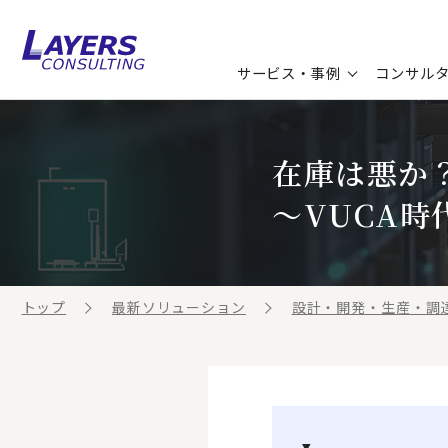
サービス・事例
コンサル
コンサルティングサービス
セミナー情報
最新ソリューション
企業情報
在庫は悪か
コンサルティング事例
コラム
お知らせ
～VUCA時
お客様の声
ビジネス用語集
連載／寄稿／書籍
ビジネステーマ解説集
トップ
最新ソリューション
設計・開発・生産・調
動画ライブラリ