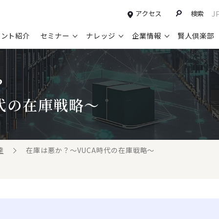
アクセス
検索
J
タント紹介
セミナー
ナレッジ
企業情報
賢人倶楽部
コンサルティングサービスTOP
セミナー情報TOP
最新ソリューションTOP
企業情報TOP
お知らせTOP
営
？
新規事業開発・ビジネスモデル変革・
申込み受付中のセミナー
経営全般
会社概要
ニュース
設
M&A支援
代の在庫戦略～
配信中のセミナーアーカイブ
経営企画・事業戦略
トップメッセージ
メディア掲載
【
グループ・グローバル経営管理
過去のセミナー
経営管理・経理・財務
コンプライアンス（法令遵守）
【
ガバナンス・リスクマネジメント強化
人事
レイヤーズ・コンサルティングの特徴
【
達
在庫は悪か？～VUCA時代の在庫戦略～
マーケティング戦略・営業改革
広報・CSR
経営諮問委員紹介
【
IT・デジタル
顧問紹介
【