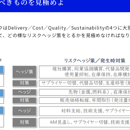
べきものを見極めよ
livery／Cost／Quality／Sustainabilityの4
て、どの様なリスクヘッジ策をとるかを見極めなければな