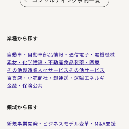
業種から探す
自動車・自動車部品
情報・通信
電子・電機
機械
素材・化学
建設・不動産
食品
製薬・医療
その他製造業
人材サービス
その他サービス
百貨店・小売
商社・卸
運送・運輸
エネルギー
金融・保険
公共
領域から探す
新規事業開発・ビジネスモデル変革・M&A支援